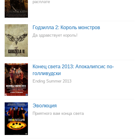
расплате
Годзилла 2: Король монстров
Да здравствует король!
Конец света 2013: Апокалипсис по-
голливудски
Ending Summer 2013
Эволюция
Приятного вам конца света