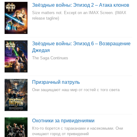
Звёздные войны: Эпизод 2 – Атака клонов
Size matters not. Except on an IMAX Screen. (IMAX
release tagline)
Звёздные войны: Эпизод 6 – Возвращение
Джедая
The Saga Continues
Призрачный патруль
Они защищают наш мир от гостей с того света
Охотники за привидениями
Кто-то борется с тараканами и насекомыми. Они
очищают город от привидений