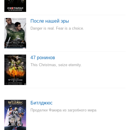
После нашей эры
Danger is real. Fear is a choice.
47 ронинов
This Christmas, seize eternity.
Битлджюс
Проделки Факира из загробного мира