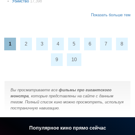
Убийство
17,398
Показать больше тем
1
2
3
4
5
6
7
8
9
10
Вы просматриваете все
фильмы про гигантского
монстра
, которые представлены на сайте с данным
тегом. Полный список кино можно просмотреть, используя
постраничную навигацию.
Популярное кино прямо сейчас