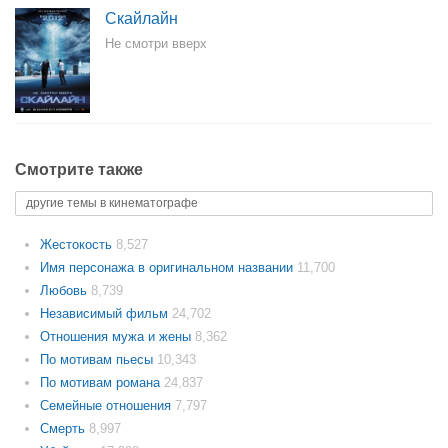
Скайлайн
Не смотри вверх
Смотрите также
другие темы в кинематографе
Жестокость
8,527
Имя персонажа в оригинальном названии
11,700
Любовь
8,739
Независимый фильм
24,702
Отношения мужа и жены
8,362
По мотивам пьесы
10,343
По мотивам романа
24,837
Семейные отношения
7,797
Смерть
8,997