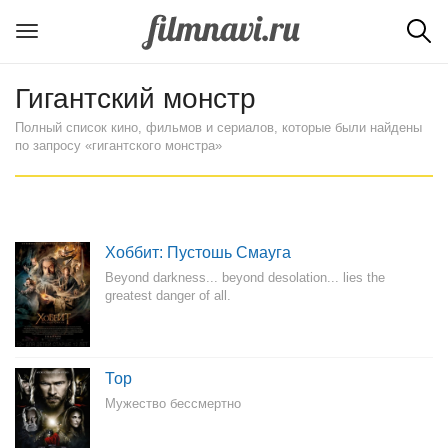
Гигантский монстр
Полный список кино, фильмов и сериалов, которые были найдены
по запросу «гигантского монстра»
Хоббит: Пустошь Смауга
Beyond darkness... beyond desolation... lies the
greatest danger of all.
Тор
Мужество бессмертно