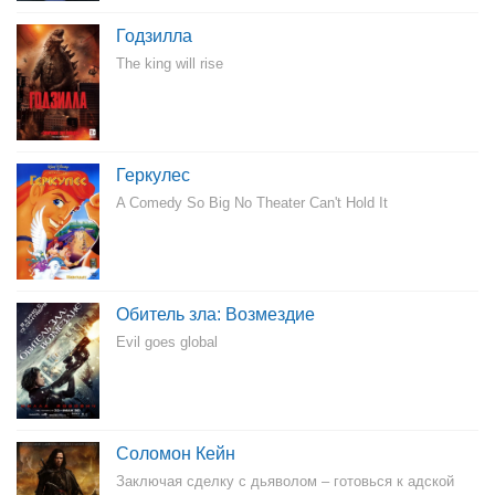
Годзилла
The king will rise
Геркулес
A Comedy So Big No Theater Can't Hold It
Обитель зла: Возмездие
Evil goes global
Соломон Кейн
Заключая сделку с дьяволом – готовься к адской