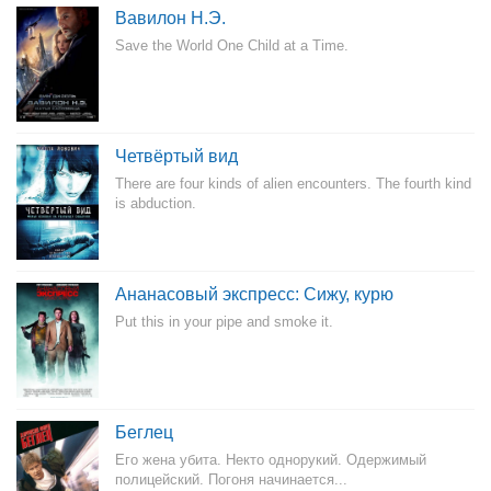
Вавилон Н.Э.
Save the World One Child at a Time.
Четвёртый вид
There are four kinds of alien encounters. The fourth kind
is abduction.
Ананасовый экспресс: Сижу, курю
Put this in your pipe and smoke it.
Беглец
Его жена убита. Некто однорукий. Одержимый
полицейский. Погоня начинается...