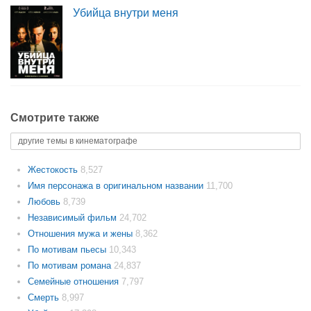
Убийца внутри меня
Смотрите также
другие темы в кинематографе
Жестокость
8,527
Имя персонажа в оригинальном названии
11,700
Любовь
8,739
Независимый фильм
24,702
Отношения мужа и жены
8,362
По мотивам пьесы
10,343
По мотивам романа
24,837
Семейные отношения
7,797
Смерть
8,997