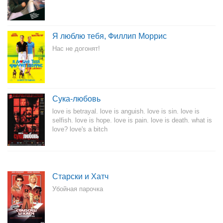
Я люблю тебя, Филлип Моррис
Нас не догонят!
Сука-любовь
love is betrayal. love is anguish. love is sin. love is
selfish. love is hope. love is pain. love is death. what is
love? love's a bitch
Старски и Хатч
Убойная парочка