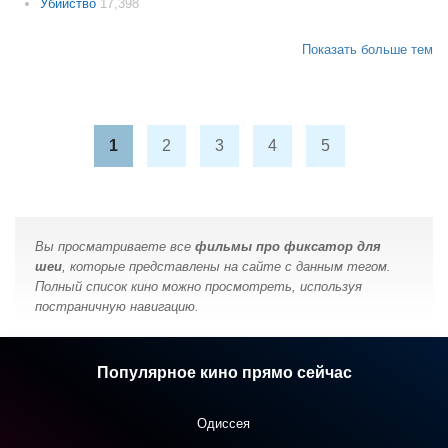
Убийство
17,398
Показать больше тем
1
2
3
4
5
Вы просматриваете все
фильмы про фиксатор для
шеи
, которые представлены на сайте с данным тегом.
Полный список кино можно просмотреть, используя
постраничную навигацию.
Популярное кино прямо сейчас
Одиссея