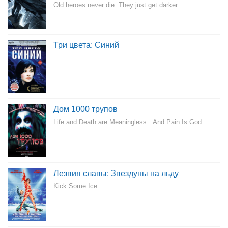
Old heroes never die. They just get darker.
Три цвета: Синий
Дом 1000 трупов
Life and Death are Meaningless...And Pain Is God
Лезвия славы: Звездуны на льду
Kick Some Ice