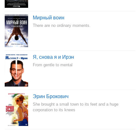
Мирный воин
There are no ordinary moments.
Я, снова я и Ирэн
From gentle to mental
Эрин Брокович
She brought a small town to its feet and a huge
corporation to its knees