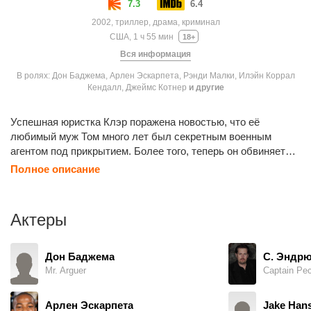
7.3
6.4
2002, триллер, драма, криминал
США, 1 ч 55 мин
18+
Вся информация
В ролях: Дон Баджема, Арлен Эскарпета, Рэнди Малки, Илэйн Коррал
Кендалл, Джеймс Котнер
и другие
Успешная юристка Клэр поражена новостью, что её
любимый муж Том много лет был секретным военным
агентом под прикрытием. Более того, теперь он обвиняется
в убийстве мирного населения во время протестов
Полное описание
в Сальвадоре в 1988 году. Женщина решает стать
адвокатом супруга, вот только в военном суде процесс
идёт иначе, чем в гражданском, поэтому без помощи
Актеры
бывшего военного юриста Чарли ей не обойтись.
Чем глубже Клэр погружается в это дело, тем сильнее
ей кажется, что муж просто стал козлом отпущения
Дон Баджема
С. Эндрю
в масштабном правительственном заговоре.
Mr. Arguer
Captain Pec
Арлен Эскарпета
Jake Han