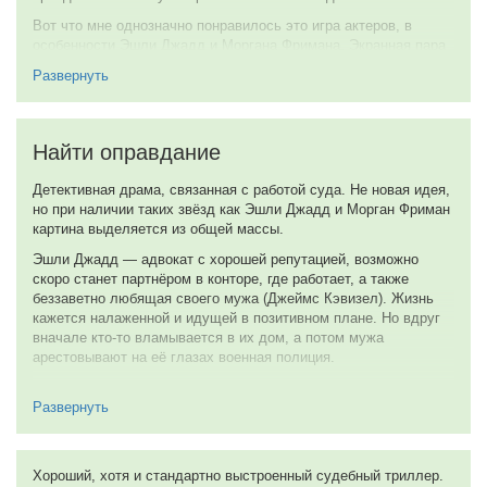
8 января 2011
которая ведет с тобой беседу. Люди, которые заняты планами.
Да здравствует (Америка) человек! Это отличная судебная
Вот что мне однозначно понравилось это игра актеров, в
драма. За то, что она заставляет думать:
особенности Эшли Джадд и Моргана Фримана. Экранная пара
у них получилась на удивление классной.
Моя оценка
Развернуть
К тому же как хотелось, что бы все то дело об обвинении,
9 из 10
вокруг которого обыгрывался весь сюжет, переросло в итоге
во что то более масштабное и интересное, затронув самые
10 октября 2010
Найти оправдание
темные уголки всех скрытных дел и тайн. Но создатели не
сочли это важным. Но так или иначе данный фильм все равно
Детективная драма, связанная с работой суда. Не новая идея,
очередной раз доказывает какая сила и как важна свободная
но при наличии таких звёзд как Эшли Джадд и Морган Фриман
пресса, способная просочиться в самые темные дела и
картина выделяется из общей массы.
вынести их на всеобщее обозрение.
Эшли Джадд — адвокат с хорошей репутацией, возможно
7 из 10
скоро станет партнёром в конторе, где работает, а также
19 августа 2010
беззаветно любящая своего мужа (Джеймс Кэвизел). Жизнь
кажется налаженной и идущей в позитивном плане. Но вдруг
вначале кто-то вламывается в их дом, а потом мужа
арестовывают на её глазах военная полиция.
Джадд сообщают о том, что её муж — бывший военный,
живущий ныне под другим именем и фамилией. Сообщают,
Развернуть
что он участвовал в расстреле мирных жителей в деревушке в
Сальвадоре.
Хороший, хотя и стандартно выстроенный судебный триллер.
Она не может в это поверить. Прекрасный супруг, такой