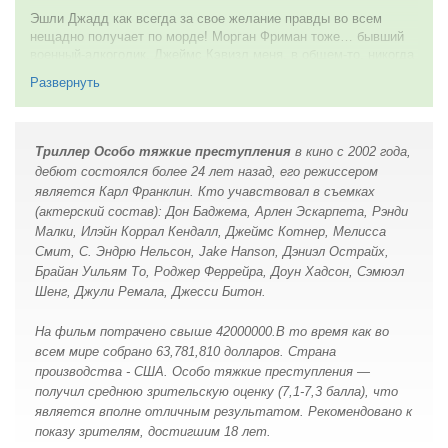
Эшли Джадд как всегда за свое желание правды во всем
30 июня 2010
нещадно получает по морде! Морган Фриман тоже… бывший
военный-алкоголик. Джеймс Кэвизл меня, в общем-то, никогда
не впечатлял, но такие роли как раз для него. Правда, в этом
Развернуть
фильме, опять же по-моему, он говорил местами довольно
много. Просто его роли в основном малословесные, какие-то
«тормозные». Также в фильме присутствует Аманда Пит,
кстати тоже в своем репертуаре! Напоминает своим
Триллер Особо тяжкие преступления
в кино с 2002 года,
поведением роль в «Девяти Ярдах».
дебют состоялся более 24 лет назад, его режиссером
В целом можно сказать, что фильм из разряда обычных; ну
является Карл Франклин. Кто учавствовал в съемках
концовочку с легкой натяжкой можно отнести к интересной, но
(актерский состав): Дон Баджема, Арлен Эскарпета, Рэнди
все же предсказуемой! Таких лент очень много, причем они
Малки, Илэйн Коррал Кендалл, Джеймс Котнер, Мелисса
крайне похожи друг на друга, сюжет примерно один и тот же.
Смит, С. Эндрю Нельсон, Jake Hanson, Дэниэл Острайх,
Так что трудно восхвалять заурядный фильм. Но из-за очень
Брайан Уильям То, Роджер Феррейра, Доун Хадсон, Сэмюэл
любимой мною Эшли Джадд я все же оценю его высоко, ведь
Шенг, Джули Ремала, Джесси Битон.
это же не полное Г, все-таки!
19 января 2008
На фильм потрачено свыше 42000000.В то время как во
всем мире собрано 63,781,810 долларов. Страна
производства - США. Особо тяжкие преступления —
получил среднюю зрительскую оценку (7,1-7,3 балла), что
является вполне отличным результатом. Рекомендовано к
показу зрителям, достигшим 18 лет.