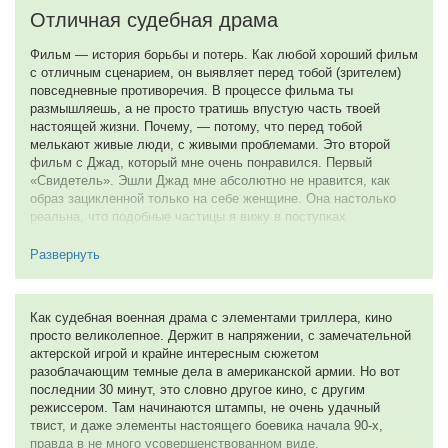
Детективные триллеры мой самый любимый жанр в кино. В
Отличная судебная драма
«Особо тяжких преступлениях» все составляющие шедевра
данного жанра есть, однако они как-то не сочетаются, быть
Фильм — история борьбы и потерь. Как любой хороший фильм
может, потому что я не читал новеллу, по которой снято это
с отличным сценарием, он выявляет перед тобой (зрителем)
кино или далек от темы этой картины. Но все не так плохо.
повседневные противоречия. В процессе фильма ты
Актеры играют замечательно, много уводящих моментов, пара
размышляешь, а не просто тратишь впустую часть твоей
ложных концовок, сцены поставлены, как надо и с первого
настоящей жизни. Почему, — потому, что перед тобой
взгляда можно понять, что это не обычный сценарий, а
мелькают живые люди, с живыми проблемами. Это второй
экранизация книги, ибо события слишком насыщены и в
фильм с Джад, который мне очень понравился. Первый
диалогах довольно много точных и сильных фраз. Морган
«Свидетель». Эшли Джад мне абсолютно не нравится, как
Фриман колоритен и его герой наверное самая интересная
образ зацикленной только на себе женщине. Она настолько
личность в данной картине. Эшли Джадд очень красива и
реальна, что подобные частицы я вижу в поступках
уверена, не первая ее подобная роль, но тоже смотрится
большинства женщин. Относящиеся ко всем мужчинам, как к
практически безупречно.
детям. Стремящиеся управлять маленьким мирком вокруг
Развернуть
себя. Показаны в фильме, и инфантильные люди.
«Семь», «Целуя девушек», «И пришел Паук», «Особо тяжкие
преступления» — это фильмы в котрых один из лучших
Мне надо помолчать, но актеры в фильме отличные. Знаете, я
актеров современности Морган Фримэн расследует убийства.
скажу Вам, что Вы должны в это верить. Итог, Вам будет
Как судебная военная драма с элементами триллера, кино
Все картины необычайно интересные, умные, имеют
известен после просмотра всего фильма. Муж героини похож
просто великолепное. Держит в напряжении, с замечательной
своеобразносни и слишком похожи друг на друга. Можно
психотипом на Кевина Костнера. Этот фильм как-будто
актерской игрой и крайне интересным сюжетом
сказать так «С 1995года один хуже предыдущего», в то время,
читаешь интересную книгу. Настолько насыщена она
разоблачающим темные дела в американской армии. Но вот
как они все хороши, но последующая в сценарной
событиями. Одно открывает другое. Здесь можно и
последнии 30 минут, это словно другое кино, с другим
составляющей проигрывает предшественнику. Деградция
посмеяться.
режиссером. Там начинаются штампы, не очень удачный
данного жанра? Искренне надеюсь, что нет.
твист, и даже элементы настоящего боевика начала 90-х,
Этот фильм — история приобретений! Как хорошая книга,
правда в не много усовершенствованном виде.