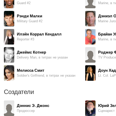
Guard #2
Marine, в т
Рэнди Малки
Дэниэл О
Military Guard #2
Илэйн Коррал Кендалл
Брайан У
Reporter #3
Marine, в т
Джеймс Котнер
Роджер 
Delivery Man, в титрах не указан
TV Producer
Мелисса Смит
Доун Хад
Soldier's Girlfriend, в титрах не указан
Lt. Col. LaP
Создатели
Дэннис Э. Джонс
Юрий Зе
Продюссер
Сценарист