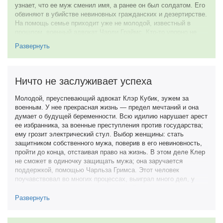
узнает, что ее муж сменил имя, а ранее он был солдатом. Его
7 апреля 2011
семерку. Если перед вами стоит вопрос тратить ли на данный
обвиняют в убийстве невиновных гражданских и дезертирстве.
фильм свое время — то мой ответ конечно же да, если вам по
На помощь семье приходит уже не молодой, известный в
душе подобный жанр.
прошлом, военный адвокат Чарли Граймс. Кто-то упорно не
7 из 10
желает, чтобы правда стала известна общественности, а
Развернуть
жизни героев угрожает опасность. Помимо самого зала суда,
4 апреля 2011
действие развивается на улицах небольшого городка. Сюжет
здесь захватывает, а интрига о причастности высшего
руководящего состава к давно скрытым секретам,
Ничто не заслуживает успеха
приковывает вас к экрану. Происходящее набирает обороты по
мере приближения к развязке. И не думайте, что все здесь так
Молодой, преуспевающий адвокат Клэр Кубик, зужем за
просто. Главные роли исполнили: великолепный Морган
военным. У нее прекрасная жизнь — предел мечтаний и она
Фриман изобразил Чарли, а Джеймс Кэвизел перевоплотился
думает о будущей беременности. Всю идилию нарушает арест
в обвиняемого. Приятной особенностью картины, является
ее избранника, за военные преступления против государства;
больший акцент именно на криминальный триллер.
ему грозит электрический стул. Выбор женщины: стать
защитником собственного мужа, поверив в его невиновность,
Отличная судебная драма, оставляющая после просмотра
пройти до конца, отстаивая право на жизнь. В этом деле Клер
исключительно положительные эмоции и впечатления.
не сможет в одиночку защищать мужа; она заручается
8 из 10
поддержкой, помощью Чарльза Гримса. Этот человек
поучавствовал во многих процессах, выиграл много дел, у
5 марта 2011
него тонкое чутье и на протяжении всей картины мы
убеждаемся, почему прокуроры с судьями были против его
Развернуть
участия в этом процессе, ведь сыскные способности этого
юриста прекрасны