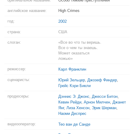
оригинальное название:
Особо тяжкие преступления
английское название:
High Crimes
год:
2002
страна:
США
слоган:
«Все во что ты веришь.
Все о чем ты знаешь.
Может оказаться
ложью»
режиссер:
Карл Франклин
сценаристы:
Юрий Зельцер
,
Джозеф Финдер
,
Грейс Кэри Бикли
продюсеры:
Дэннис Э. Джонс
,
Джесси Битон
,
Кевин Рейди
,
Арнон Милчен
,
Джанет
Янг
,
Лиза Хенсон
,
Эрик Шерман
,
Наоми Деспрес
видеооператор:
Тео ван де Санде