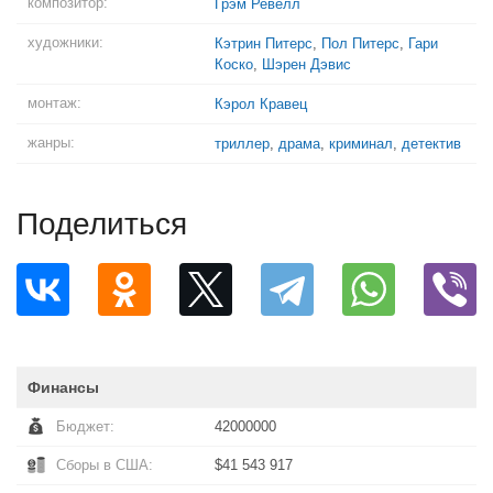
композитор:
Грэм Ревелл
художники:
Кэтрин Питерс
,
Пол Питерс
,
Гари
Коско
,
Шэрен Дэвис
монтаж:
Кэрол Кравец
жанры:
триллер
,
драма
,
криминал
,
детектив
Поделиться
Финансы
Бюджет:
42000000
Сборы в США:
$41 543 917