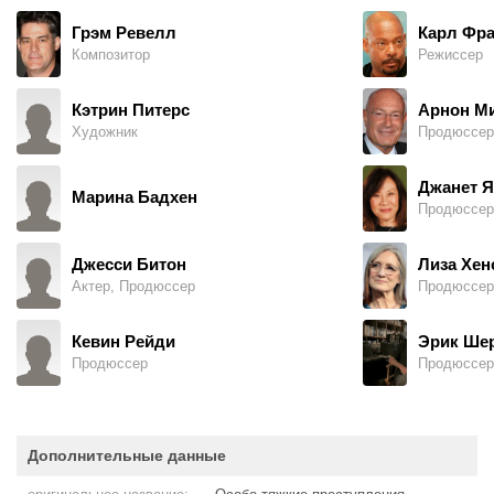
Грэм Ревелл
Карл Фр
Композитор
Режиссер
Кэтрин Питерс
Арнон М
Художник
Продюссер
Джанет Я
Марина Бадхен
Продюссер
Джесси Битон
Лиза Хен
Актер, Продюссер
Продюссер
Кевин Рейди
Эрик Ше
Продюссер
Продюссер
Дополнительные данные