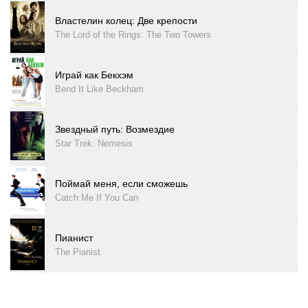
Властелин колец: Две крепости
The Lord of the Rings: The Two Towers
Играй как Бекхэм
Bend It Like Beckham
Звездный путь: Возмездие
Star Trek: Nemesis
Поймай меня, если сможешь
Catch Me If You Can
Пианист
The Pianist