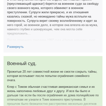
актеры сумевшие дать отпор системе, и создать абсолютно
слезы» главного героя – талантливый же парень! – и
(преуспевающий адвокат) борется на военном суде за свободу
непобедимую команду героев. Концовка в целом логичная и
рассуждения на тему «как обмануть детектор лжи» – не ново,
своего военного мужа, которого обвиняют в военном
закономерная, так как были к этому предпосылки и намеки,
согласен, но любопытно. Но всё это мелочи на фоне двух
преступлении. Супруги жили прекрасно, и их отношения
которые по чуть чуть выдавал режиссер и кусочки которого
стандартных вопросов, возникающих с неотвратимостью
казались сказкой, но неожиданно тайны мужа всплыли на
соединились в самом конце образуя цельную картину.
дембеля: что забыла американская армия в очередном
поверхность. Супруга верит своему возлюбленному и идет за
Отличная история тем кто хочет отпустить руки и сдастся.
Сальвадоре и почему «не далее как вчера вечером» (с)
него горой, но военное дело, в которое она влезла из-за мужа,
Превосходная политическая и военная картина, которую
убежденные в своей правоте брутальные парни так не хотят
намного глубже и шокирующие, чем она могла себе
рекомендую к просмотру.
отстаивать свои убеждения здесь и сейчас? Что изменилось?
предположить…
7 из 10
Ответов опять не последовало. Ну и, стало быть, максимум
После отменного триллера 1997 года «Целуя девушек» дуэт
тут – это
15 января 2018
Моргана Фримана и Эшли Джадд мне очень понравился и
Развернуть
3 из 10
запомнился. Спустя пять лет в 2002 году выходит новый
фильм с их участием «Особо тяжкие преступления». Не зная
19 февраля 2026
сюжета, это кино уже сразу притягивает к себе внимание, ведь
дуэт актеров приятный, жанр запутанный триллер, бюджет
Военный суд.
неплохой.
Прожитые 20 лет совместной жизни не смогли сокрыть тайны,
Это кино медленно погружает зрителя в свой туману историю
которая всплывает после попытки ограбления семейного
со «скелетами в шкафу». В данной истории много тайн,
очага.
которые вертятся возле главной тайны, и пытаешь все время
понять, виновен супруг главной героини или нет. Эшли Джадд
Клер с Томом обычная счастливая американская семья и их
играет сильную, уверенную в себе женщину. Ей такие роли
жизнь наполнена любовью друг к другу. И все бы было и
хороши идут, и все внимания в этой картине исключительно на
дальше так если бы после ограбления их дома полицейские по
ней. Триллер получился чисто американским, снятым в
отпечаткам не узнали в Томе военного преступника. В
стандартной атмосфере этого жанра с парочкой,
прошлом было безжалостно расстреляно несколько десятков