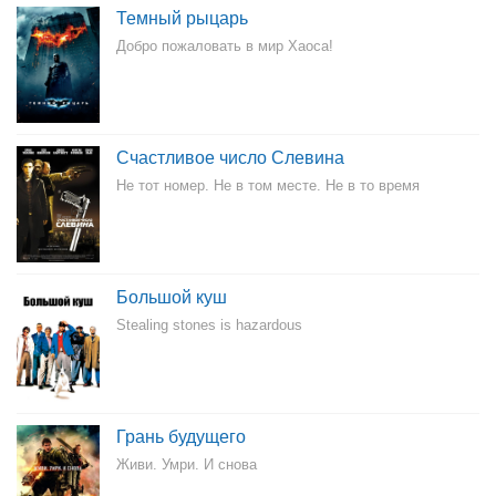
Темный рыцарь
Добро пожаловать в мир Хаоса!
Счастливое число Слевина
Не тот номер. Не в том месте. Не в то время
Большой куш
Stealing stones is hazardous
Грань будущего
Живи. Умри. И снова