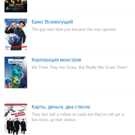
Брюс Всемогущий
The guy next door just became the man upstairs
Корпорация монстров
We Think They Are Scary, But Really We Scare Them!
Карты, деньги, два ствола
They lost half a million at cards but they've still got a
few tricks up their sleeve