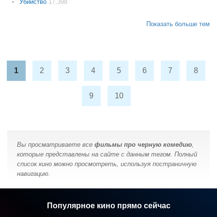
Убийство
17,398
Показать больше тем
1
2
3
4
5
6
7
8
9
10
Вы просматриваете все
фильмы про черную комедию
,
которые представлены на сайте с данным тегом. Полный
список кино можно просмотреть, используя постраничную
навигацию.
Популярное кино прямо сейчас