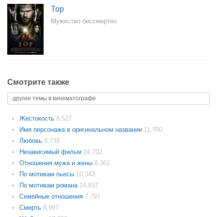
Тор
Мужество бессмертно
Смотрите также
другие темы в кинематографе
Жестокость
8,527
Имя персонажа в оригинальном названии
11,700
Любовь
8,739
Независимый фильм
24,702
Отношения мужа и жены
8,362
По мотивам пьесы
10,343
По мотивам романа
24,837
Семейные отношения
7,797
Смерть
8,997