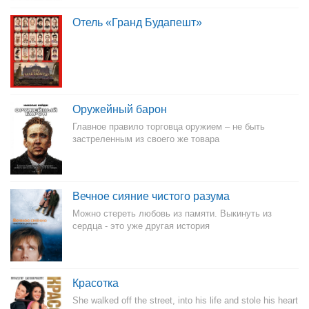
Отель «Гранд Будапешт»
Оружейный барон
Главное правило торговца оружием – не быть
застреленным из своего же товара
Вечное сияние чистого разума
Можно стереть любовь из памяти. Выкинуть из
сердца - это уже другая история
Красотка
She walked off the street, into his life and stole his heart