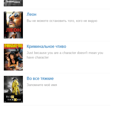
Леон
Вы не можете остановить того, кого не видно
Криминальное чтиво
Just because you are a character doesn't mean you
have character
Во все тяжкие
Запомните моё имя