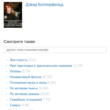
Дэвид Копперфильд
Смотрите также
другие темы в кинематографе
Жестокость
8,527
Имя персонажа в оригинальном названии
11,700
Любовь
8,739
Независимый фильм
24,702
Отношения мужа и жены
8,362
По мотивам пьесы
10,343
По мотивам романа
24,837
Семейные отношения
7,797
Смерть
8,997