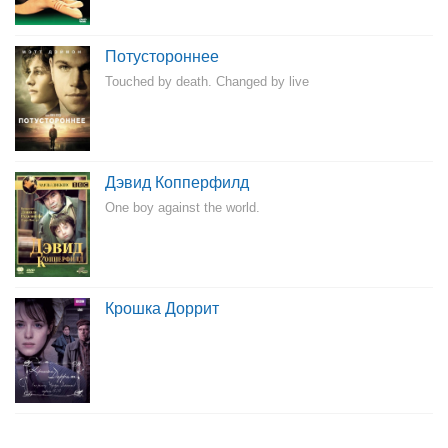
Потустороннее
Touched by death. Changed by live
Дэвид Копперфилд
One boy against the world.
Крошка Доррит