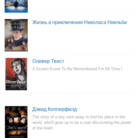
Жизнь и приключения Николаса Никльби
Оливер Твист
A Screen Event To Be Remembered For All Time !
Дэвид Копперфилд
The story of a boy sent away to find his place in the
world, who'll grow up to be a man discovering the power
of the heart.