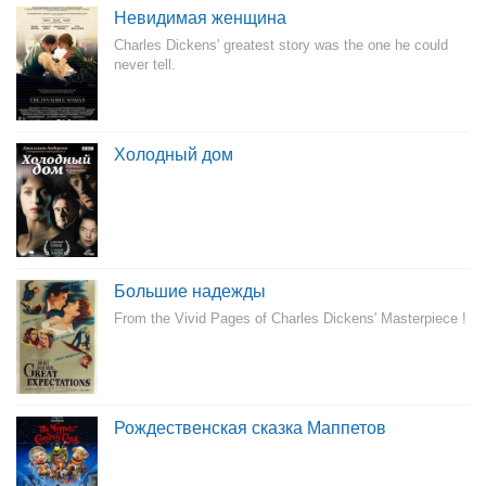
Невидимая женщина
Charles Dickens' greatest story was the one he could
never tell.
Холодный дом
Большие надежды
From the Vivid Pages of Charles Dickens' Masterpiece !
Рождественская сказка Маппетов