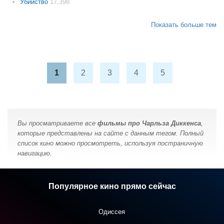
Убийство
17,398
Показать больше тем
1
2
3
4
5
Вы просматриваете все
фильмы про Чарльза Диккенса
,
которые представлены на сайте с данным тегом. Полный
список кино можно просмотреть, используя постраничную
навигацию.
Популярное кино прямо сейчас
Одиссея