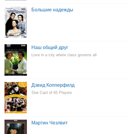
Большие надежды
Наш общий друг
Love in a city where class governs all
Дэвид Копперфилд
Star Cast of 65 Players
Мартин Чезлвит