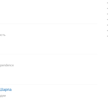
ость
dependence
 Шарпа
ндии