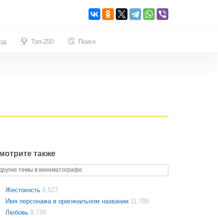
од
Топ-250
Поиск
мотрите также
другие темы в кинематографе
Жестокость
8,527
Имя персонажа в оригинальном названии
11,700
Любовь
8,739