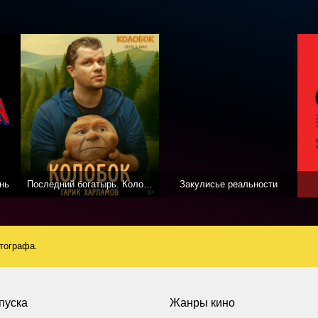
нь
Последний богатырь. Колобок
Закулисье реальности
атографа.
пуска
Жанры кино