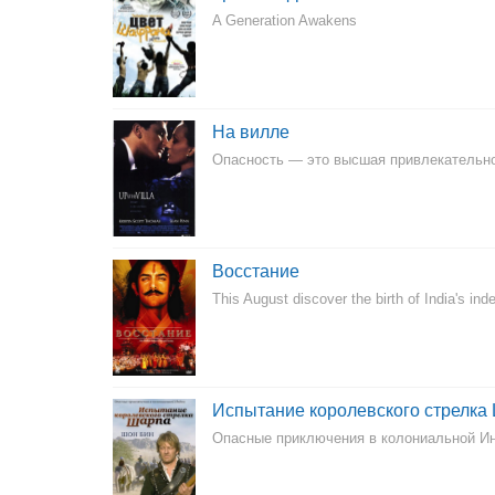
A Generation Awakens
На вилле
Опасность — это высшая привлекательн
Восстание
This August discover the birth of India's in
Испытание королевского стрелка
Опасные приключения в колониальной И