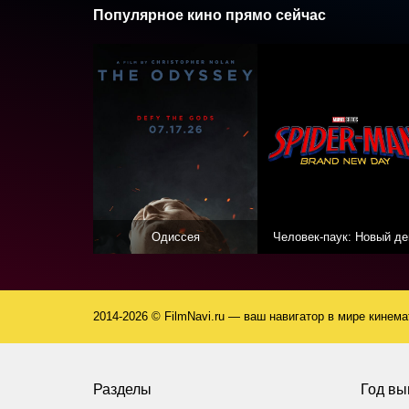
Популярное кино прямо сейчас
Одиссея
Человек-паук: Новый де
2014-2026 © FilmNavi.ru — ваш навигатор в мире кинем
Разделы
Год вы