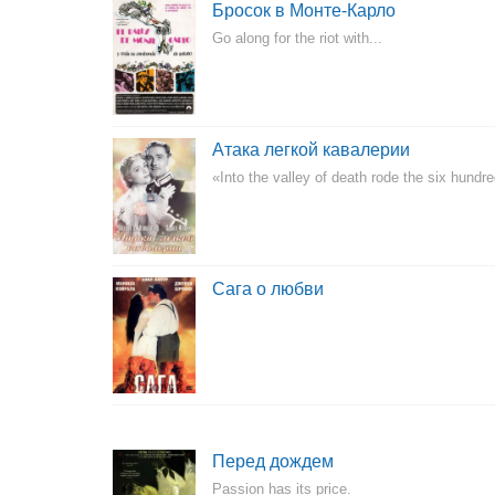
Бросок в Монте-Карло
Go along for the riot with...
Атака легкой кавалерии
«Into the valley of death rode the six hundre
Сага о любви
Перед дождем
Passion has its price.