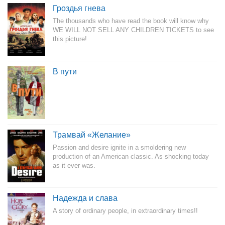
Гроздья гнева
The thousands who have read the book will know why
WE WILL NOT SELL ANY CHILDREN TICKETS to see
this picture!
В пути
Трамвай «Желание»
Passion and desire ignite in a smoldering new
production of an American classic. As shocking today
as it ever was.
Надежда и слава
A story of ordinary people, in extraordinary times!!