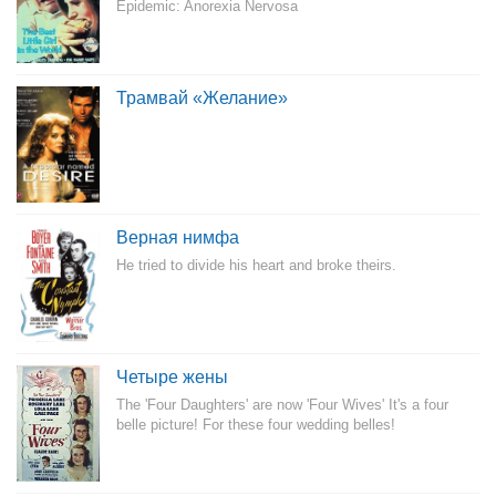
Epidemic: Anorexia Nervosa
Трамвай «Желание»
Верная нимфа
He tried to divide his heart and broke theirs.
Четыре жены
The 'Four Daughters' are now 'Four Wives' It's a four
belle picture! For these four wedding belles!