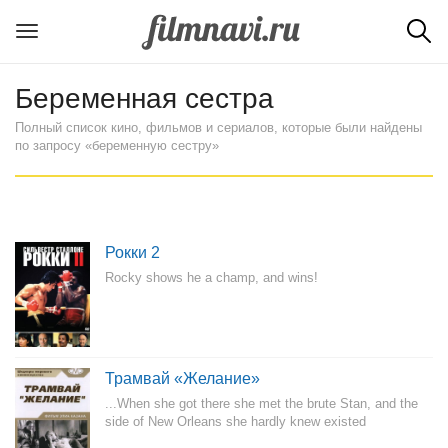
Беременная сестра
Полный список кино, фильмов и сериалов, которые были найдены
по запросу «беременную сестру»
Рокки 2
Rocky shows he a champ, and wins!
Трамвай «Желание»
...When she got there she met the brute Stan, and the
side of New Orleans she hardly knew existed