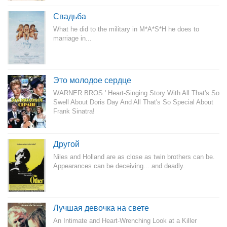
Свадьба
What he did to the military in M*A*S*H he does to
marriage in...
Это молодое сердце
WARNER BROS.' Heart-Singing Story With All That's So
Swell About Doris Day And All That's So Special About
Frank Sinatra!
Другой
Niles and Holland are as close as twin brothers can be.
Appearances can be deceiving... and deadly.
Лучшая девочка на свете
An Intimate and Heart-Wrenching Look at a Killer