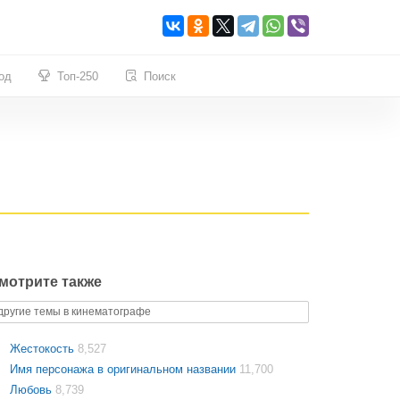
од
Топ-250
Поиск
мотрите также
другие темы в кинематографе
Жестокость
8,527
Имя персонажа в оригинальном названии
11,700
Любовь
8,739