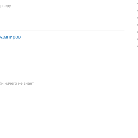
арьеру
 вампиров
Он ничего не знает