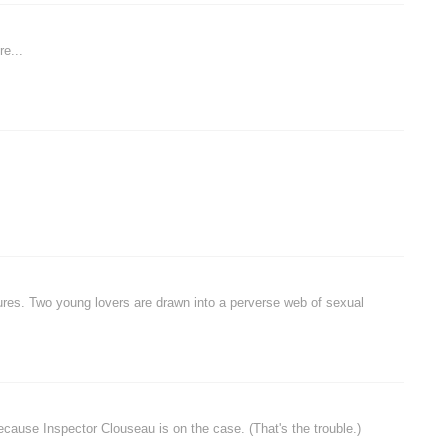
e...
sures. Two young lovers are drawn into a perverse web of sexual
ecause Inspector Clouseau is on the case. (That's the trouble.)