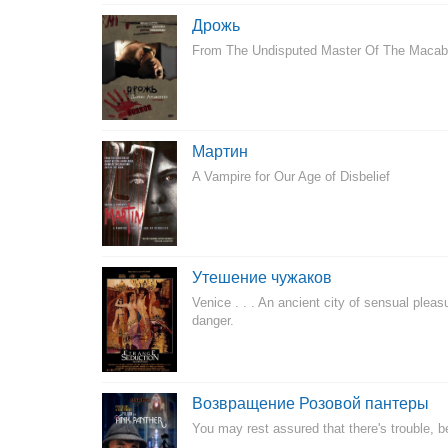
Дрожь
From The Undisputed Master Of The Macabr
Мартин
A Vampire for Our Age of Disbelief
Утешение чужаков
Venice . . . An ancient city of sensual plea
danger.
Возвращение Розовой пантеры
You may rest assured that there's trouble, b