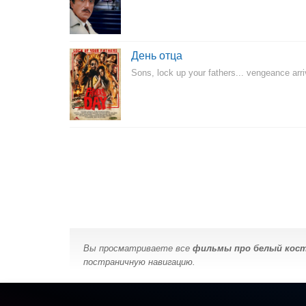
День отца
Sons, lock up your fathers... vengeance arri
Вы просматриваете все
фильмы про белый кос
постраничную навигацию.