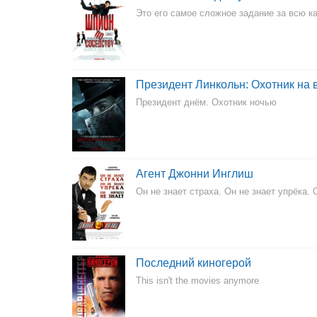
Это его самое сложное задание за всю к
Президент Линкольн: Охотник на
Президент днём. Охотник ночью
Агент Джонни Инглиш
Он не знает страха. Он не знает упрёка. 
Последний киногерой
This isn't the movies anymore