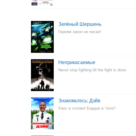
Зелёный Шершень
Героям закон не писан!
Неприкасаемые
Never stop fighting till the fight is done
Знакомьтесь: Дэйв
Хаос в голове! Бардак в 'теле'!