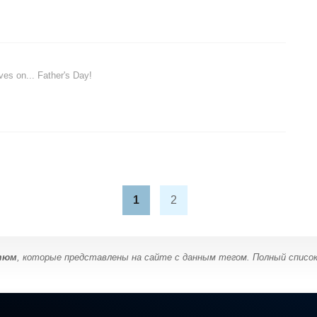
ves on... Father's Day!
1
2
тюм
, которые представлены на сайте с данным тегом. Полный список