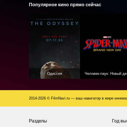
Популярное кино прямо сейчас
Одиссея
Человек-паук: Новый де
2014-2026 © FilmNavi.ru — ваш навигатор в мире кинем
Разделы
Год вы