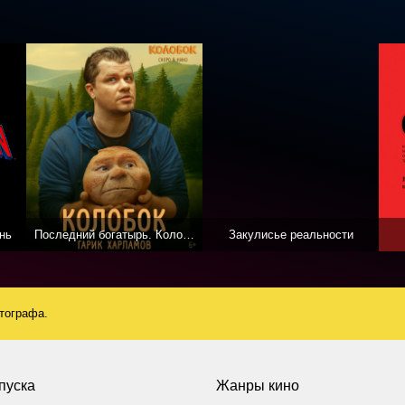
нь
Последний богатырь. Колобок
Закулисье реальности
атографа.
пуска
Жанры кино