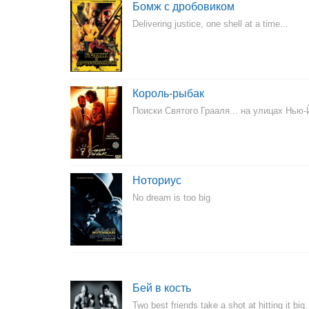
Бомж с дробовиком
Delivering justice, one shell at a time...
Король-рыбак
Поиски Святого Грааля... на улицах Нью-
Ноториус
No dream is too big
Бей в кость
Two best friends take a shot at hitting it big.