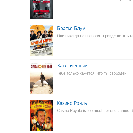
Братья Блум
Они никогда не позволят правде встать 
Заключенный
Тебе только кажется, что ты свободен
Казино Рояль
Casino Royale is too much for one James 