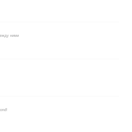
между ними
Bond!