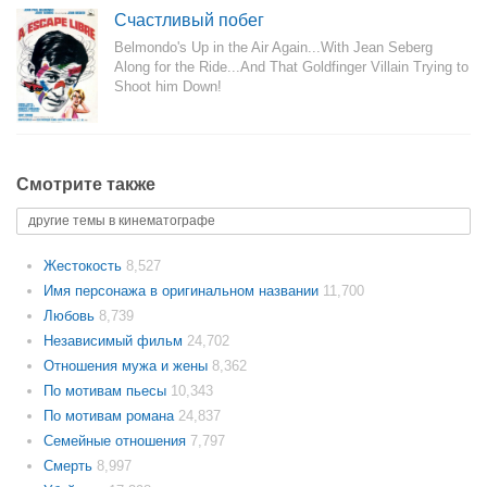
Счастливый побег
Belmondo's Up in the Air Again...With Jean Seberg
Along for the Ride...And That Goldfinger Villain Trying to
Shoot him Down!
Смотрите также
другие темы в кинематографе
Жестокость
8,527
Имя персонажа в оригинальном названии
11,700
Любовь
8,739
Независимый фильм
24,702
Отношения мужа и жены
8,362
По мотивам пьесы
10,343
По мотивам романа
24,837
Семейные отношения
7,797
Смерть
8,997