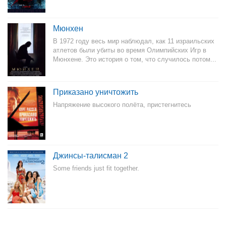
Мюнхен
В 1972 году весь мир наблюдал, как 11 израильских
атлетов были убиты во время Олимпийских Игр в
Мюнхене. Это история о том, что случилось потом...
Приказано уничтожить
Напряжение высокого полёта, пристегнитесь
Джинсы-талисман 2
Some friends just fit together.