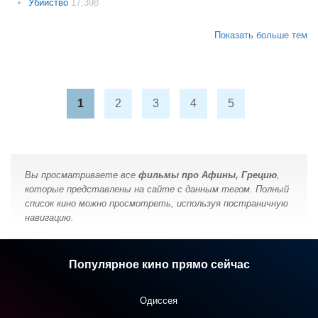
Убийство
17,398
Показать больше тем
1
2
3
4
5
Вы просматриваете все
фильмы про Афины, Грецию
,
которые представлены на сайте с данным тегом. Полный
список кино можно просмотреть, используя постраничную
навигацию.
Популярное кино прямо сейчас
Одиссея