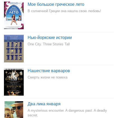
Мое большое греческое лето
В солнечной Греции она нашла свою любовь!
Нью-йоркские истории
One City. Three Stories Tall
Нашествие варваров
Смерть жизни не помеха
Два лика января
A mysterious encounter. A dangerous past. A deadly
secret.