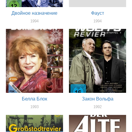
Двойное назначение
Фауст
1994
1994
актер
актер
Белла Блок
Закон Вольфа
1993
1992
актер
актер