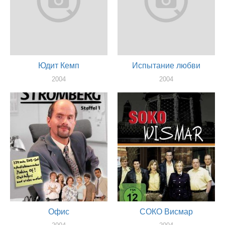
Юдит Кемп
Испытание любви
2004
2004
актер
актер
Офис
СОКО Висмар