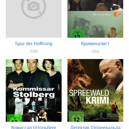
Spur der Hoffnung
Криминалист
2006
2006
актер
актер
Комиссар Штольберг
Детектив Шпреевальда