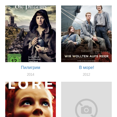
Пилигрим
В море!
2014
2012
актер
актер