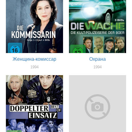
Женщина-комиссар
Охрана
1994
1994
актер
актер