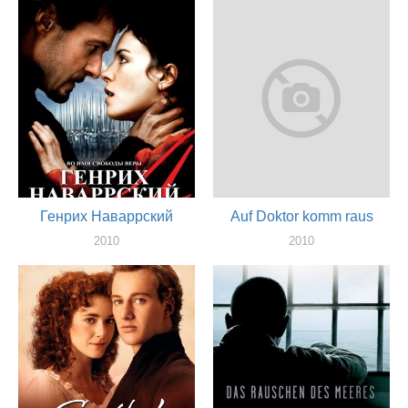
актер
Генрих Наваррский
Auf Doktor komm raus
2010
2010
актер
актер