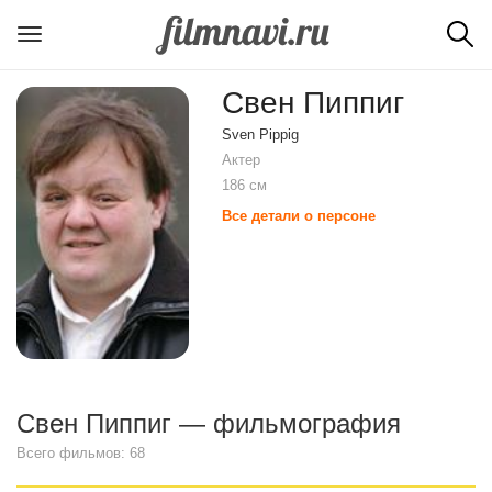
Свен Пиппиг
Sven Pippig
Актер
186 см
Все детали о персоне
Свен Пиппиг — фильмография
Всего фильмов: 68