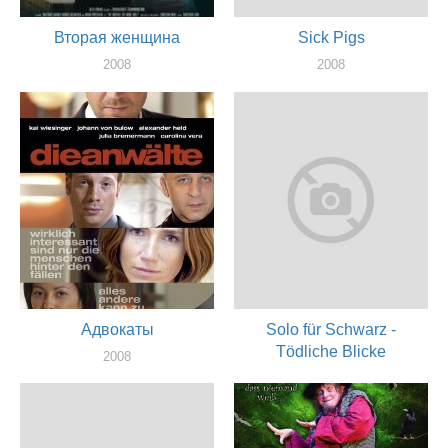
Вторая женщина
Sick Pigs
2008
2008
актер
актер
Адвокаты
Solo für Schwarz -
Tödliche Blicke
2008
актер
2007
актер