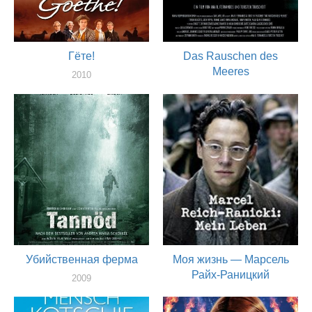
Гёте!
Das Rauschen des
Meeres
2010
актер
2010
актер
Убийственная ферма
Моя жизнь — Марсель
Райх-Раницкий
2009
актер
2009
актер