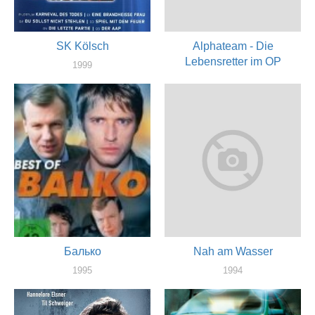
SK Kölsch
Alphateam - Die
Lebensretter im OP
1999
актер
1997
актер
Балько
Nah am Wasser
1995
1994
актер
актер