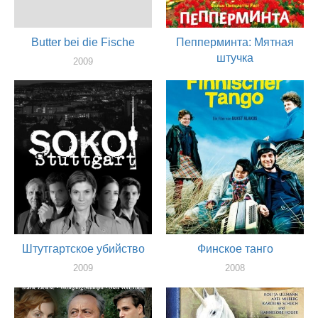
Butter bei die Fische
Пепперминта: Мятная
штучка
2009
актер
2009
актер
Штутгартское убийство
Финское танго
2009
2008
актер
актер