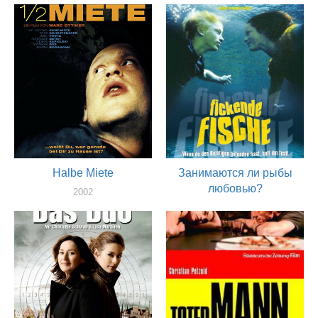
Halbe Miete
Занимаются ли рыбы
любовью?
2002
актер
2002
актер