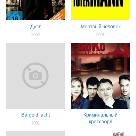
Дуэт
Мертвый человек
2002
2001
актер
актер
Bargeld lacht
Криминальный
кроссворд
2001
актер
2001
актер