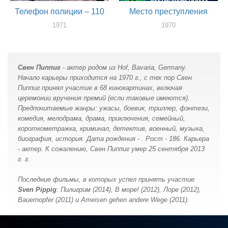
Телефон полиции – 110
Место преступления
1971
1970
актер
актер
Свен Пиппиг
- актер родом из Hof, Bavaria, Germany.
Начало карьеры приходится на 1970 г., с тех пор Свен
Пиппиг принял участие в 68 кинокартинах, включая
церемонии вручения премий (если таковые имеются).
Предпочитаемые жанры: ужасы, боевик, триллер, фэнтези,
комедия, мелодрама, драма, приключения, семейный,
короткометражка, криминал, детектив, военный, музыка,
биография, история. Дата рождения - . Рост - 186. Карьера
- актер. К сожалению, Свен Пиппиг умер 25 сентября 2013
г. г.
Последние фильмы, в которых успел принять участие
Sven Pippig
: Пилигрим (2014), В море! (2012), Лоре (2012),
Bauernopfer (2011) и Ameisen gehen andere Wege (2011).