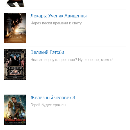
Лекарь: Ученик Авиценны
Через пески времени к свету
Великий Гэтсби
Нельзя вернуть прошлое? Ну, конечно, можно!
Железный человек 3
Герой будет сражен