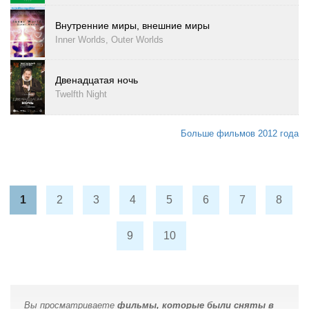
Внутренние миры, внешние миры
Inner Worlds, Outer Worlds
Двенадцатая ночь
Twelfth Night
Больше фильмов 2012 года
1
2
3
4
5
6
7
8
9
10
Вы просматриваете
фильмы, которые были сняты в