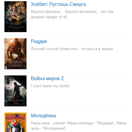
Хоббит: Пустошь Смауга
Beyond darkness... beyond desolation... lies the
greatest danger of all.
Риддик
Лучший способ отомстить - остаться в живых
Война миров Z
I can't leave my family
Молодёжка
Наша игра - хоккей. Наша команда - 'Медведи'. Наша
цель - 'Молодежка'!