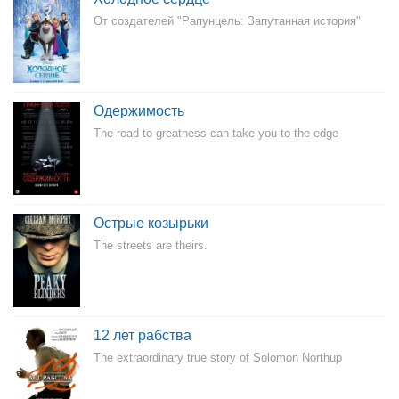
От создателей "Рапунцель: Запутанная история"
Одержимость
The road to greatness can take you to the edge
Острые козырьки
The streets are theirs.
12 лет рабства
The extraordinary true story of Solomon Northup