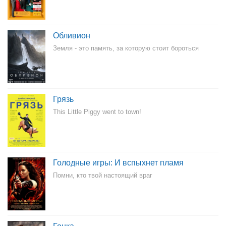
Обливион
Земля - это память, за которую стоит бороться
Грязь
This Little Piggy went to town!
Голодные игры: И вспыхнет пламя
Помни, кто твой настоящий враг