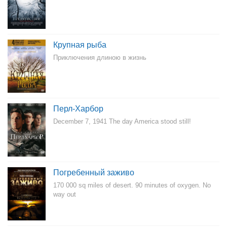
Крупная рыба
Приключения длиною в жизнь
Перл-Харбор
December 7, 1941 The day America stood still!
Погребенный заживо
170 000 sq miles of desert. 90 minutes of oxygen. No
way out