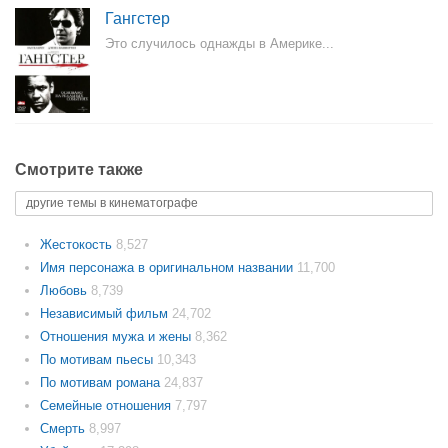
Гангстер
Это случилось однажды в Америке...
Смотрите также
другие темы в кинематографе
Жестокость
8,527
Имя персонажа в оригинальном названии
11,700
Любовь
8,739
Независимый фильм
24,702
Отношения мужа и жены
8,362
По мотивам пьесы
10,343
По мотивам романа
24,837
Семейные отношения
7,797
Смерть
8,997