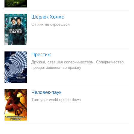
Шерлок Холмс
От них не скроешься
Престиж
Дружба, ставшая соперничеством. Соперничество,
превратившееся во вражду
Человек-паук
Turn your world upside down