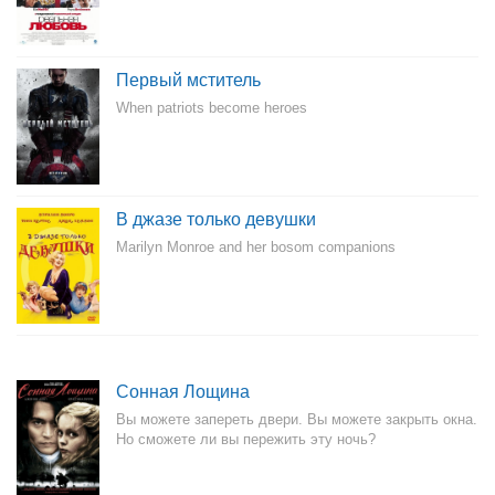
Первый мститель
When patriots become heroes
В джазе только девушки
Marilyn Monroe and her bosom companions
Сонная Лощина
Вы можете запереть двери. Вы можете закрыть окна.
Но сможете ли вы пережить эту ночь?