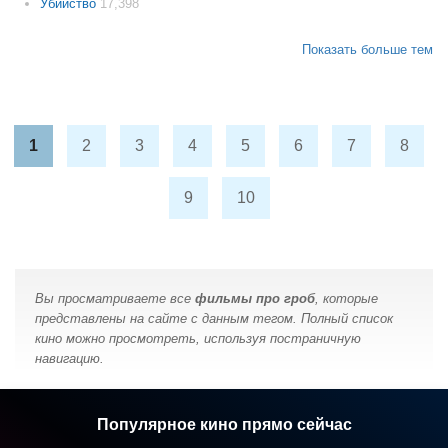
Убийство
17,398
Показать больше тем
1
2
3
4
5
6
7
8
9
10
Вы просматриваете все
фильмы про гроб
, которые
представлены на сайте с данным тегом. Полный список
кино можно просмотреть, используя постраничную
навигацию.
Популярное кино прямо сейчас