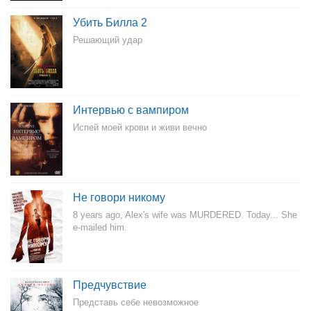
Убить Билла 2
Решающий удар
Интервью с вампиром
Испей моей крови и живи вечно
Не говори никому
8 years ago, Alex's wife was MURDERED. Today... She
e-mailed him.
Предчувствие
Представь себе невозможное