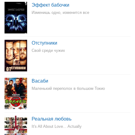
Эффект бабочки
Изменишь одно, изменится все
Отступники
Свой среди чужих
Васаби
Маленький переполох в большом Токио
Реальная любовь
It's All About Love... Actually