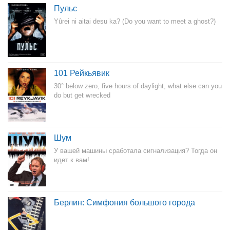
Пульс
Yûrei ni aitai desu ka? (Do you want to meet a ghost?)
101 Рейкьявик
30° below zero, five hours of daylight, what else can you
do but get wrecked
Шум
У вашей машины сработала сигнализация? Тогда он
идет к вам!
Берлин: Симфония большого города