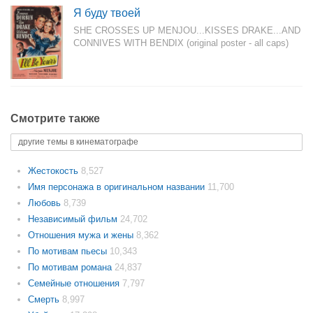
Я буду твоей
SHE CROSSES UP MENJOU...KISSES DRAKE...AND
CONNIVES WITH BENDIX (original poster - all caps)
Смотрите также
другие темы в кинематографе
Жестокость
8,527
Имя персонажа в оригинальном названии
11,700
Любовь
8,739
Независимый фильм
24,702
Отношения мужа и жены
8,362
По мотивам пьесы
10,343
По мотивам романа
24,837
Семейные отношения
7,797
Смерть
8,997