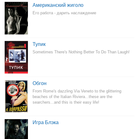
Американский жиголо
Его работа - дарить наслаждение
Тупик
Sometimes There's Nothing Better To Do Than Laugh!
Обгон
From Rome's dazzling Via Veneto to the glittering
beaches of the Italian Riviera...these are the
searchers...and this is their easy life!
Игра Блэка