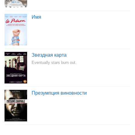
Имя
Звездная карта
Eventually stars burn out.
Презумпция виновности