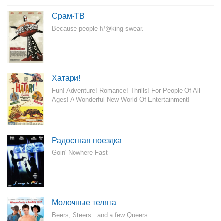
Срам-ТВ
Because people f#@king swear.
Хатари!
Fun! Adventure! Romance! Thrills! For People Of All
Ages! A Wonderful New World Of Entertainment!
Радостная поездка
Goin' Nowhere Fast
Молочные телята
Beers, Steers...and a few Queers.