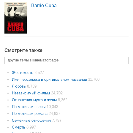
Barrio Cuba
Смотрите также
другие темы в кинематографе
Жестокость
8,527
Имя персонажа в оригинальном названии
11,700
Любовь
8,739
Независимый фильм
24,702
Отношения мужа и жены
8,362
По мотивам пьесы
10,343
По мотивам романа
24,837
Семейные отношения
7,797
Смерть
8,997