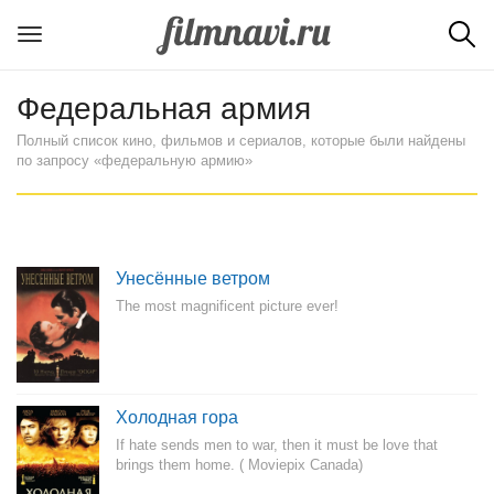
Федеральная армия
Полный список кино, фильмов и сериалов, которые были найдены
по запросу «федеральную армию»
Унесённые ветром
The most magnificent picture ever!
Холодная гора
If hate sends men to war, then it must be love that
brings them home. ( Moviepix Canada)