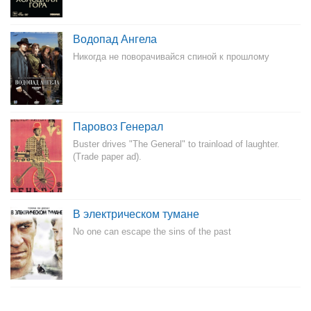
Водопад Ангела
Никогда не поворачивайся спиной к прошлому
Паровоз Генерал
Buster drives "The General" to trainload of laughter.
(Trade paper ad).
В электрическом тумане
No one can escape the sins of the past