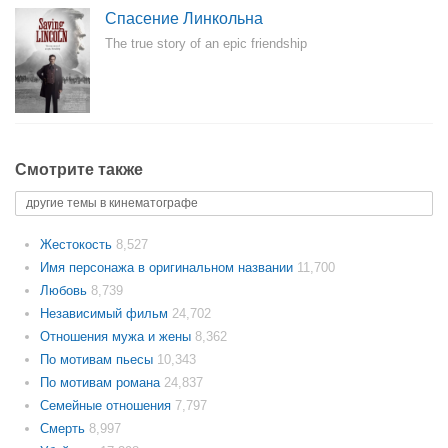
Спасение Линкольна
The true story of an epic friendship
Смотрите также
другие темы в кинематографе
Жестокость
8,527
Имя персонажа в оригинальном названии
11,700
Любовь
8,739
Независимый фильм
24,702
Отношения мужа и жены
8,362
По мотивам пьесы
10,343
По мотивам романа
24,837
Семейные отношения
7,797
Смерть
8,997