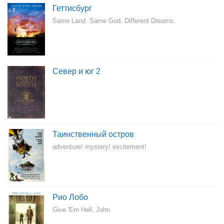
Геттисбург
Same Land. Same God. Different Dreams.
Север и юг 2
Таинственный остров
adventure! mystery! excitement!
Рио Лобо
Give 'Em Hell, John