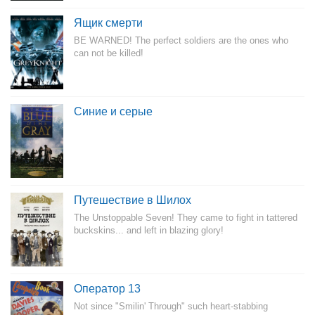
Ящик смерти
BE WARNED! The perfect soldiers are the ones who
can not be killed!
Синие и серые
Путешествие в Шилох
The Unstoppable Seven! They came to fight in tattered
buckskins... and left in blazing glory!
Оператор 13
Not since "Smilin' Through" such heart-stabbing