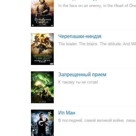
In the face on an enemy, in the Heart of One
Черепашки-ниндзя
The leader. The brains. The attitude. And Mi
Запрещенный прием
К такому ты не готов!
Ип Ман
В последней, самой великой войне, лишь