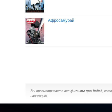
Афросамурай
Вы просматриваете все
фильмы про додзё
, кот
навигацию.