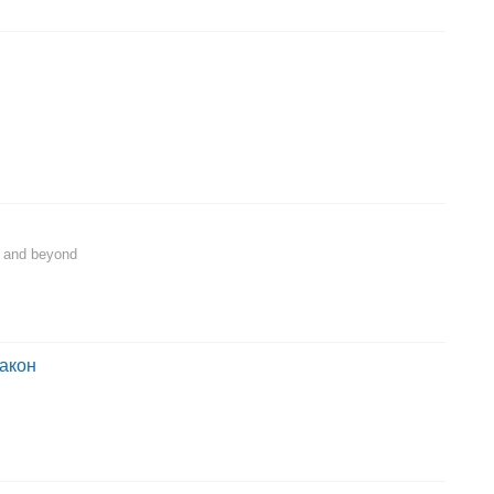
h and beyond
акон