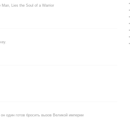
 Man, Lies the Soul of a Warrior
key.
 он один готов бросить вызов Великой империи