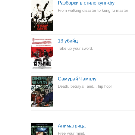
Разборки в стиле кунг-фу
From walking disaster to kung fu master
13 убийц
Take up your sword.
Самурай Чамплу
Death, betrayal, and... hip hop!
Аниматрица
Free your mind.