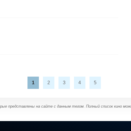
1
2
3
4
5
орые представлены на сайте с данным тегом. Полный список кино мо