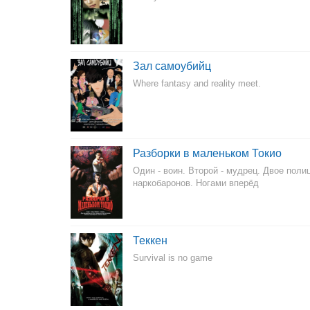
Зал самоубийц
Where fantasy and reality meet.
Разборки в маленьком Токио
Один - воин. Второй - мудрец. Двое пол
наркобаронов. Ногами вперёд
Теккен
Survival is no game