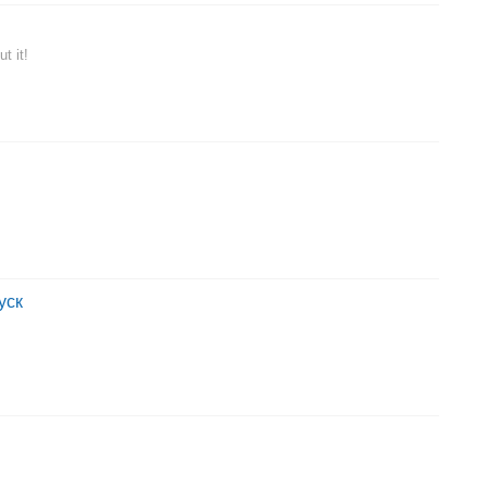
t it!
уск