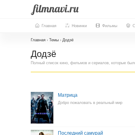
Главная
Новинки
Фильмы
С
Главная
›
Темы
›
Додзё
Додзё
Полный список кино, фильмов и сериалов, которые был
Матрица
Добро пожаловать в реальный мир
Последний самурай