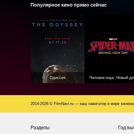
Популярное кино прямо сейчас
Одиссея
Человек-паук: Новый де
2014-2026 © FilmNavi.ru — ваш навигатор в мире кинем
Разделы
Год вы