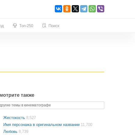
од
Топ-250
Поиск
мотрите также
другие темы в кинематографе
Жестокость
8,527
Имя персонажа в оригинальном названии
11,700
Любовь
8,739