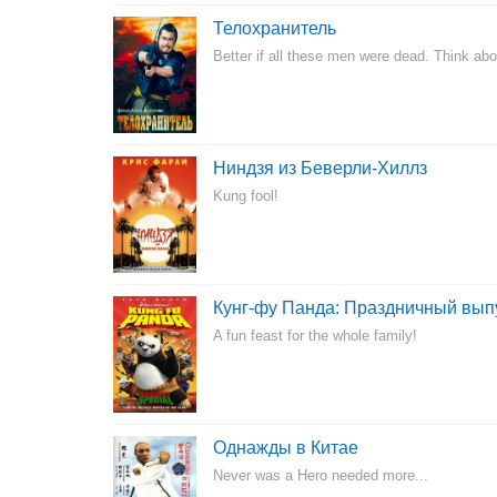
Телохранитель
Better if all these men were dead. Think abou
Ниндзя из Беверли-Хиллз
Kung fool!
Кунг-фу Панда: Праздничный вып
A fun feast for the whole family!
Однажды в Китае
Never was a Hero needed more...