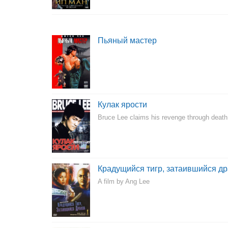
Пьяный мастер
Кулак ярости
Bruce Lee claims his revenge through deat
Крадущийся тигр, затаившийся др
A film by Ang Lee