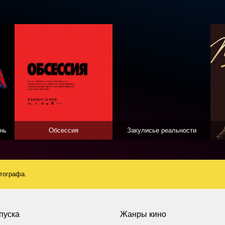
нь
Обсессия
Закулисье реальности
атографа.
пуска
Жанры кино