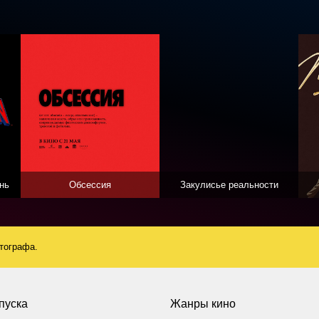
нь
Обсессия
Закулисье реальности
атографа.
пуска
Жанры кино