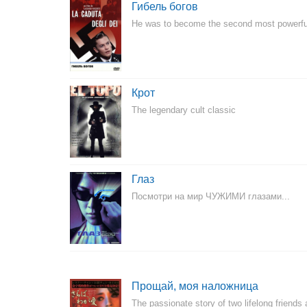
Гибель богов
He was to become the second most powerfu
Крот
The legendary cult classic
Глаз
Посмотри на мир ЧУЖИМИ глазами...
Прощай, моя наложница
The passionate story of two lifelong frie