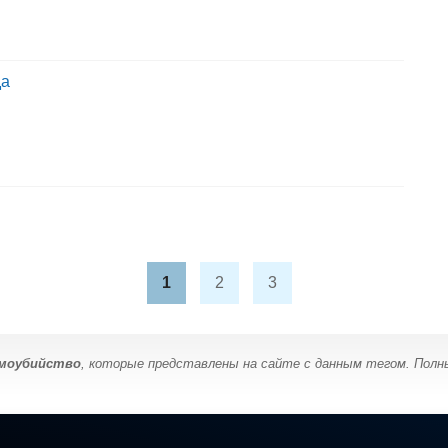
да
1
2
3
амоубийство
, которые представлены на сайте с данным тегом. Полн