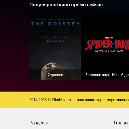
Популярное кино прямо сейчас
Одиссея
Человек-паук: Новый де
2014-2026 © FilmNavi.ru — ваш навигатор в мире кинем
Разделы
Год вы