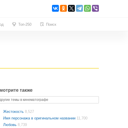
од
Топ-250
Поиск
мотрите также
другие темы в кинематографе
Жестокость
8,527
Имя персонажа в оригинальном названии
11,700
Любовь
8,739