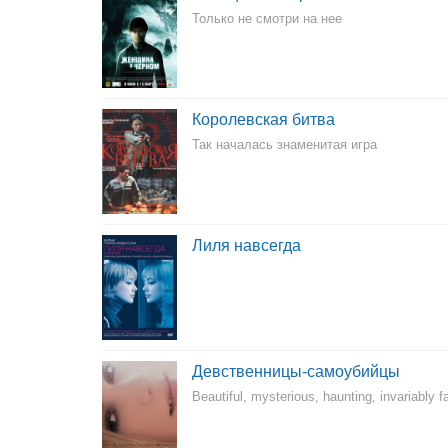
Только не смотри на нее
Королевская битва
Так началась знаменитая игра
Лиля навсегда
Девственницы-самоубийцы
Beautiful, mysterious, haunting, invariably fat