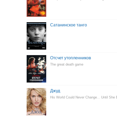
Сатанинское танго
Отсчет утопленников
The great death game
Джуд
His World Could Never Change... Until She