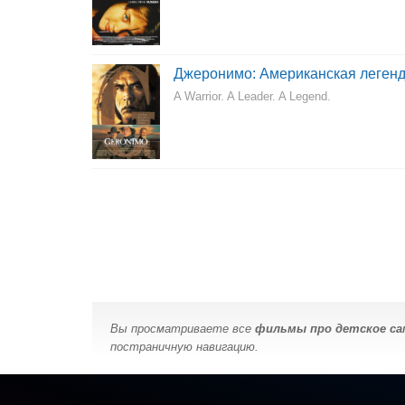
Джеронимо: Американская леген
A Warrior. A Leader. A Legend.
Вы просматриваете все
фильмы про детское с
постраничную навигацию.