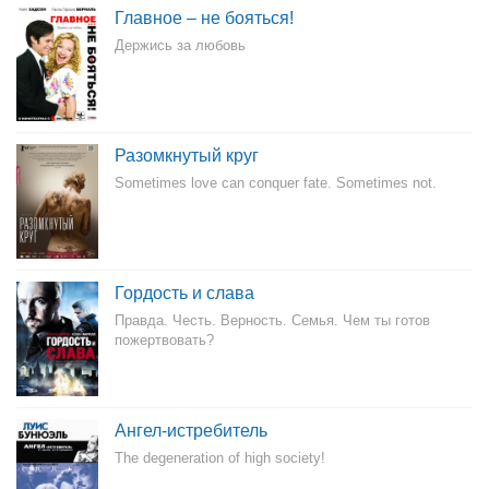
Главное – не бояться!
Держись за любовь
Разомкнутый круг
Sometimes love can conquer fate. Sometimes not.
Гордость и слава
Правда. Честь. Верность. Семья. Чем ты готов
пожертвовать?
Ангел-истребитель
The degeneration of high society!