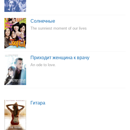
Солнечные
The sunniest moment of our lives
Приходит женщина к врачу
An ode to love.
Гитара