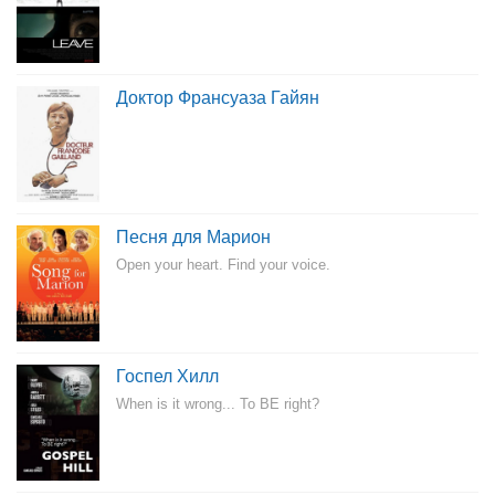
Доктор Франсуаза Гайян
Песня для Марион
Open your heart. Find your voice.
Госпел Хилл
When is it wrong... To BE right?