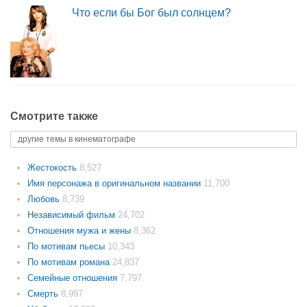
Что если бы Бог был солнцем?
Смотрите также
другие темы в кинематографе
Жестокость
8,527
Имя персонажа в оригинальном названии
11,700
Любовь
8,739
Независимый фильм
24,702
Отношения мужа и жены
8,362
По мотивам пьесы
10,343
По мотивам романа
24,837
Семейные отношения
7,797
Смерть
8,997