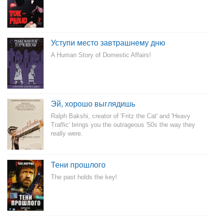
Уступи место завтрашнему дню
A Human Story of Domestic Affairs!
Эй, хорошо выглядишь
Ralph Bakshi, creator of 'Fritz the Cat' and 'Heavy
Traffic' brings you the outrageous '50s the way they
really were.
Тени прошлого
The past holds the key!