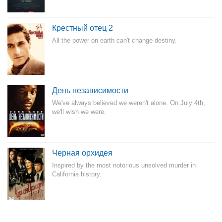
Крестный отец 2
All the power on earth can't change destiny.
День независимости
We've always believed we weren't alone. On July 4th,
we'll wish we were.
Черная орхидея
Inspired by the most notorious unsolved murder in
California history.