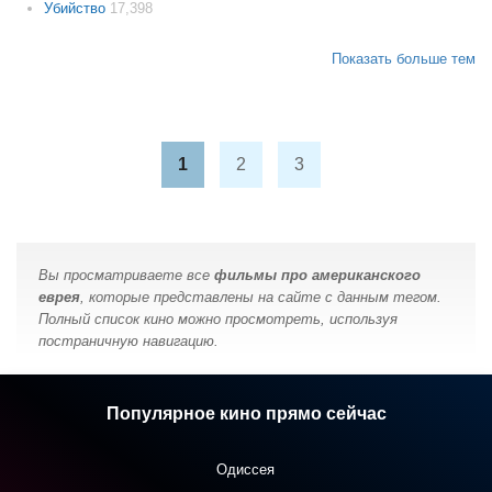
Убийство
17,398
Показать больше тем
1
2
3
Вы просматриваете все
фильмы про американского
еврея
, которые представлены на сайте с данным тегом.
Полный список кино можно просмотреть, используя
постраничную навигацию.
Популярное кино прямо сейчас
Одиссея