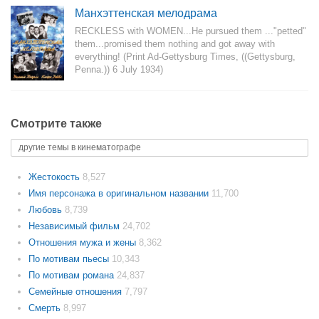
Манхэттенская мелодрама
RECKLESS with WOMEN...He pursued them ..."petted"
them...promised them nothing and got away with
everything! (Print Ad-Gettysburg Times, ((Gettysburg,
Penna.)) 6 July 1934)
Смотрите также
другие темы в кинематографе
Жестокость
8,527
Имя персонажа в оригинальном названии
11,700
Любовь
8,739
Независимый фильм
24,702
Отношения мужа и жены
8,362
По мотивам пьесы
10,343
По мотивам романа
24,837
Семейные отношения
7,797
Смерть
8,997