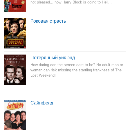
not pleased... now Harry Block is going to Hell...
Роковая страсть
Потерянный уик-энд
How daring can the screen dare to be? No adult man or
woman can risk missing the startling frankness of The
Lost Weekend!
Сайнфелд