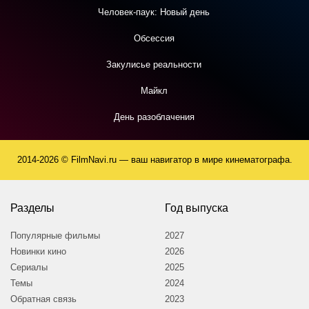
Человек-паук: Новый день
Обсессия
Закулисье реальности
Майкл
День разоблачения
2014-2026 © FilmNavi.ru — ваш навигатор в мире кинематографа.
Разделы
Год выпуска
Популярные фильмы
2027
Новинки кино
2026
Сериалы
2025
Темы
2024
Обратная связь
2023