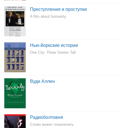
Преступления и проступки
A film about humanity.
Нью-йоркские истории
One City. Three Stories Tall
Вуди Аллен
Радиоболтовня
Слово может покалечить