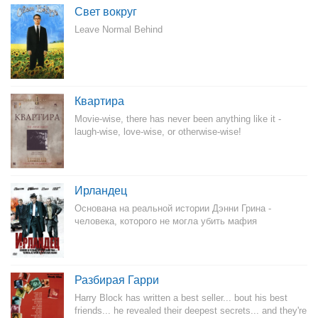
Свет вокруг
Leave Normal Behind
Квартира
Movie-wise, there has never been anything like it -
laugh-wise, love-wise, or otherwise-wise!
Ирландец
Основана на реальной истории Дэнни Грина -
человека, которого не могла убить мафия
Разбирая Гарри
Harry Block has written a best seller... bout his best
friends... he revealed their deepest secrets... and they're