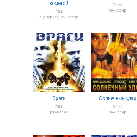
кометой
2008
режиссер
2009
сценарист, режиссер
Враги
Солнечный удар
2006
2006
режиссер
режиссер