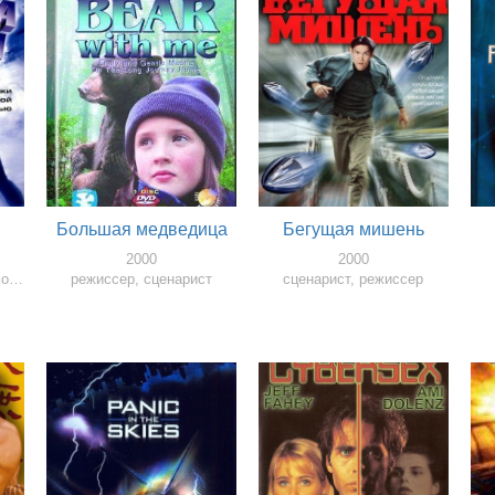
Большая медведица
Бегущая мишень
2000
2000
режиссер, продюссер, монтажер, сценарист
режиссер, сценарист
сценарист, режиссер