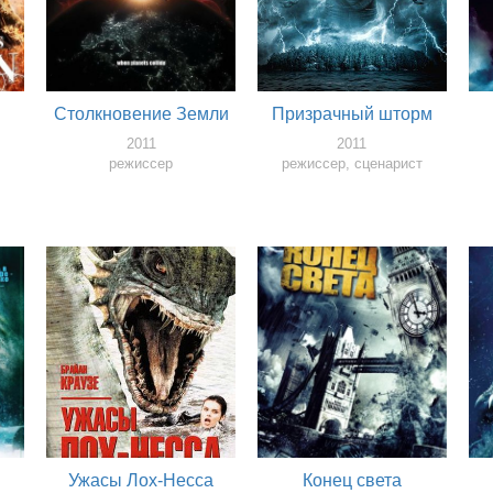
Столкновение Земли
Призрачный шторм
2011
2011
режиссер
режиссер, сценарист
Ужасы Лох-Несса
Конец света