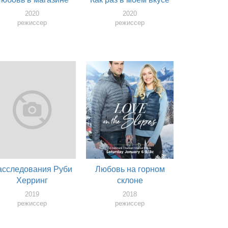
2020
2020
режиссер
режиссер
асследования Руби
Любовь на горном
Херринг
склоне
2019
2018
режиссер
режиссер