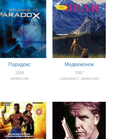
Парадокс
Медвежонок
1998
1997
режиссер
сценарист, режиссер