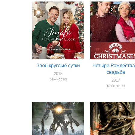
Звон круглые сутки
Четыре Рождества
свадьба
2018
режиссер
2017
монтажер