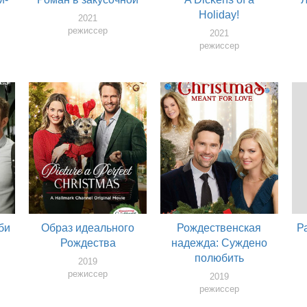
Holiday!
2021
режиссер
2021
режиссер
би
Образ идеального
Рождественская
Р
Рождества
надежда: Суждено
полюбить
2019
режиссер
2019
режиссер