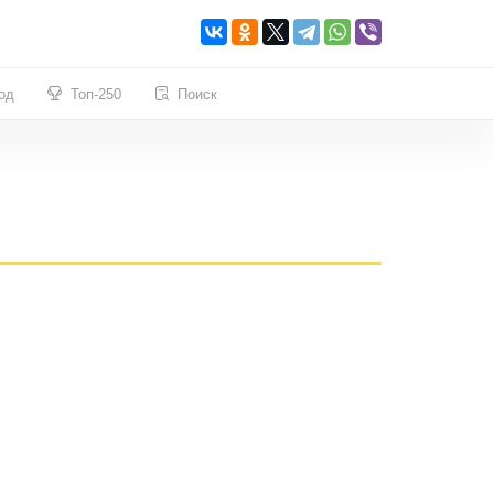
од
Топ-250
Поиск