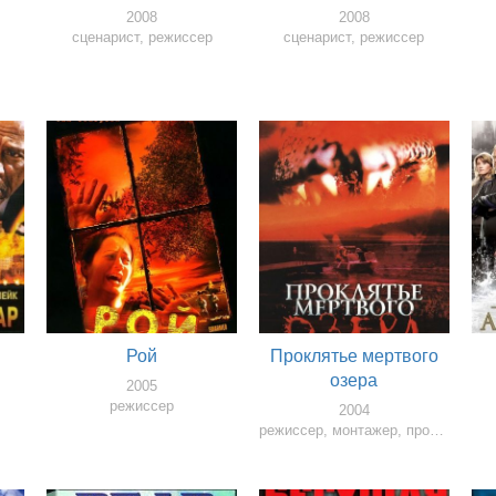
2008
2008
сценарист, режиссер
сценарист, режиссер
Рой
Проклятье мертвого
озера
2005
режиссер
2004
режиссер, монтажер, продюссер