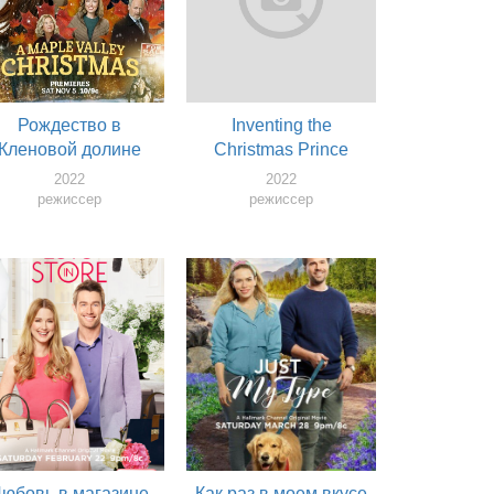
Рождество в
Inventing the
Кленовой долине
Christmas Prince
2022
2022
режиссер
режиссер
юбовь в магазине
Как раз в моем вкусе