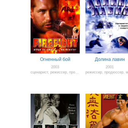
Огненный бой
Долина лавин
2003
2001
сценарист, режиссер, продюссер, монтажер