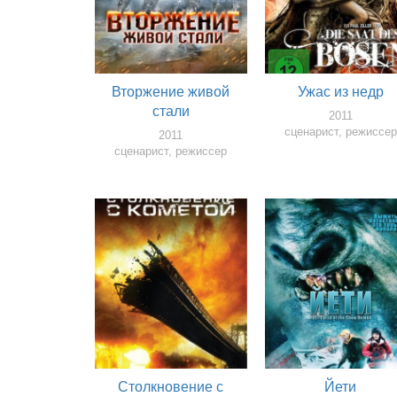
Вторжение живой
Ужас из недр
стали
2011
сценарист, режиссер
2011
сценарист, режиссер
Столкновение с
Йети