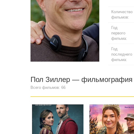
Количество
фильмов:
Год
первого
фильма:
Год
последнего
фильма:
Пол Зиллер — фильмография
Всего фильмов: 66