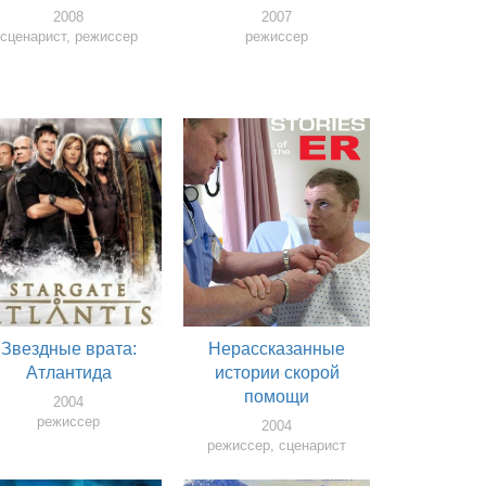
2008
2007
сценарист, режиссер
режиссер
Звездные врата:
Нерассказанные
Атлантида
истории скорой
помощи
2004
режиссер
2004
режиссер, сценарист