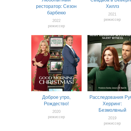
ресторатор: Сезон
Хиллз
барбекю
2021
режиссер
2022
режиссер
Доброе утро,
Расследования Ру
Рождество!
Херринг:
Безмолвный
2020
свидетель
режиссер
2019
режиссер