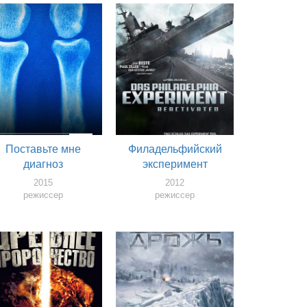
Поставьте мне
Филадельфийский
диагноз
эксперимент
2015
2012
режиссер
режиссер