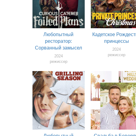
Любопытный
Кадетское Рождест
ресторатор:
принцессы
Сорванный замысел
2024
режиссер
2024
режиссер
Любопытный
Свадьба в Беверл