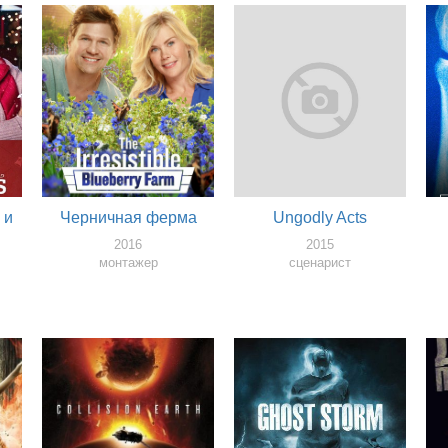
 и
Черничная ферма
Ungodly Acts
2016
2015
монтажер
сценарист