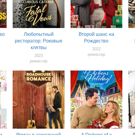
во
Любопытный
Второй шанс на
ресторатор: Роковые
Рождество
клятвы
2022
режиссер
2023
режиссер
и-
Роман в закусочной
A Dickens of a
Л