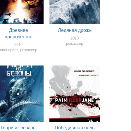
Древнее
Ледяная дрожь
пророчество
2010
режиссер
2010
сценарист, режиссер
Твари из бездны
Победившая боль