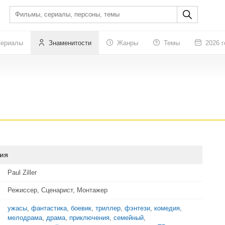
ериалы
Знаменитости
Жанры
Темы
2026 г
ия
Paul Ziller
Режиссер, Сценарист, Монтажер
ужасы
,
фантастика
,
боевик
,
триллер
,
фэнтези
,
комедия
,
мелодрама
,
драма
,
приключения
,
семейный
,