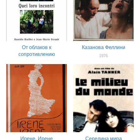
От облаков к
Казанова Феллини
сопротивлению
1976
актер
1979
актер
Ирене, Ирене
Середина мира