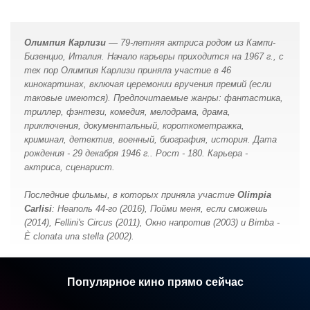
Олимпия Карлизи
— 79-летняя актриса родом из Кампи-
Бизенцио, Италия. Начало карьеры приходится на 1967 г., с
тех пор Олимпия Карлизи принялa участие в 46
кинокартинах, включая церемонии вручения премий (если
таковые имеются). Предпочитаемые жанры: фантастика,
триллер, фэнтези, комедия, мелодрама, драма,
приключения, документальный, короткометражка,
криминал, детектив, военный, биография, история. Дата
рождения - 29 декабря 1946 г.. Рост - 180. Карьера -
актриса, сценарист.
Последние фильмы, в которых принялa участие
Olimpia
Carlisi
: Неаполь 44-го (2016), Пойми меня, если сможешь
(2014), Fellini's Circus (2011), Окно напротив (2003) и Bimba -
È clonata una stella (2002).
Популярное кино прямо сейчас