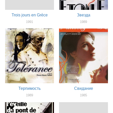
Trois jours en Grèce
Звезда
1991
1989
актер, сценарист
актер
Терпимость
Свидание
1989
1985
актер
актер