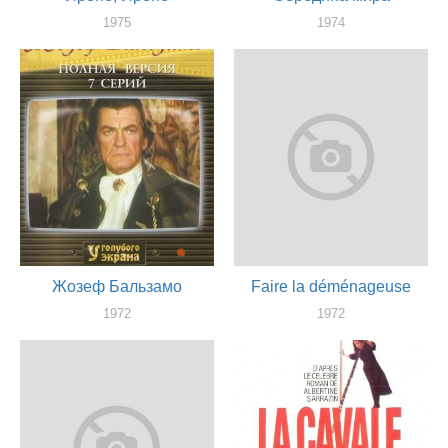
1975
1974
актер
актер
Жозеф Бальзамо
Faire la déménageuse
1972
1972
актер
актер