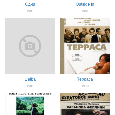
Одни
Outside In
1981
1981
актер
актер
L'alba
Терраса
1981
1979
актер
актер