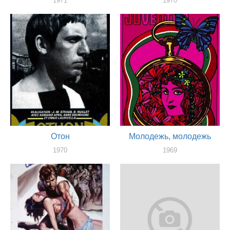
1971
1970
актер
актер
Отон
Молодежь, молодежь
1970
1969
актер
актер