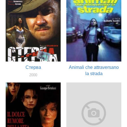
актер
Стерва
Animali che attraversano
la strada
2000
актер
2000
актер