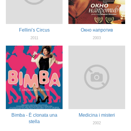
Fellini's Circus
Окно напротив
2011
2003
актер
актер
Bimba - È clonata una
Medicina i misteri
stella
2002
актер
2002