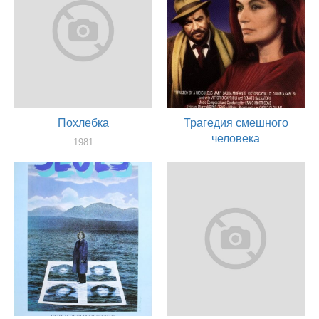
Похлебка
Трагедия смешного
человека
1981
актер
1981
актер