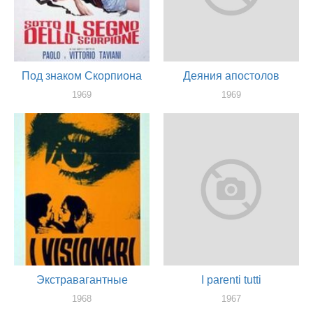
Под знаком Скорпиона
Деяния апостолов
1969
1969
актер
актер
Экстравагантные
I parenti tutti
1968
1967
актер
актер