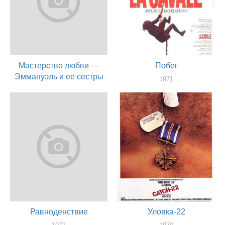
Мастерство любви —
Побег
Эммануэль и ее сестры
1971
актер
1971
актер
Равноденствие
Уловка-22