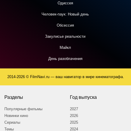
Одиссея
Человек-паук: Новый день
Обсессия
Закулисье реальности
Майкл
День разоблачения
2014-2026 © FilmNavi.ru — ваш навигатор в мире кинематографа.
Разделы
Год выпуска
Популярные фильмы
2027
Новинки кино
2026
Сериалы
2025
Темы
2024