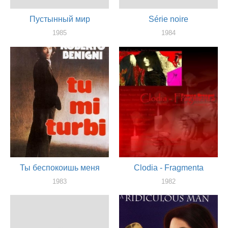
Пустынный мир
Série noire
1985
1984
актер
актер
Ты беспокоишь меня
Clodia - Fragmenta
1983
1982
актер
актер