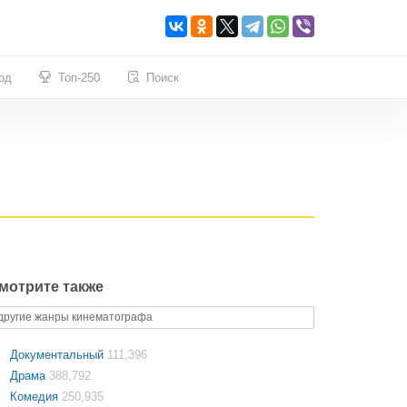
од
Топ-250
Поиск
мотрите также
другие жанры кинематографа
Документальный
111,396
Драма
388,792
Комедия
250,935