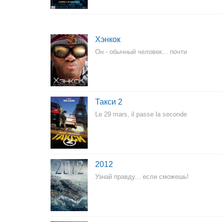
Хэнкок
Он - обычный человек... почти
Такси 2
Le 29 mars, il passe la seconde
2012
Узнай правду... если сможешь!