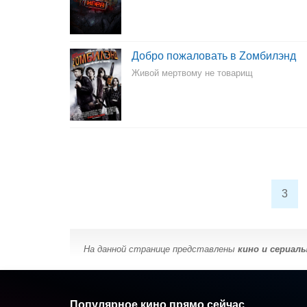
Добро пожаловать в Zомбилэнд
Живой мертвому не товарищ
3
На данной странице представлены
кино и сериал
Популярное кино прямо сейчас