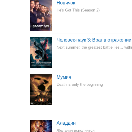
Новичок
He's Got This (Season 2)
Человек-паук 3: Враг в отражении
Next summer, the greatest battle lies... withi
Мумия
Death is only the beginning
Аладдин
Желания исполнятся