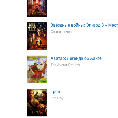
Звёздные войны: Эпизод 3 – Мест
Сага окончена
Аватар: Легенда об Аанге
The Avatar Returns
Троя
For Troy