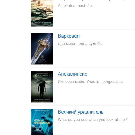
All pirates must die.
Варкрафт
Два мира - одна судьба
Апокалипсис
Империя майя. Участь предрешена
Великий уравнитель
What do you see when you look at me?