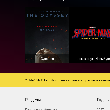
Одиссея
Человек-паук: Новый де
2014-2026 © FilmNavi.ru — ваш навигатор в мире кинем
Разделы
Год вы
Популярные фильмы
2027