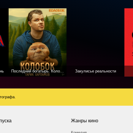
нь
Последний богатырь. Колобок
Закулисье реальности
атографа.
пуска
Жанры кино
Комедия