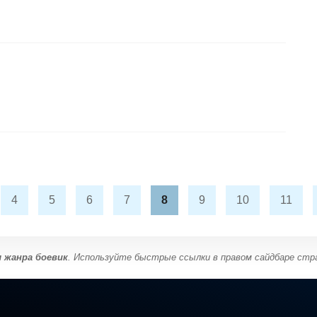
4
5
6
7
8
9
10
11
ы жанра боевик
. Используйте быстрые ссылки в правом сайдбаре стр