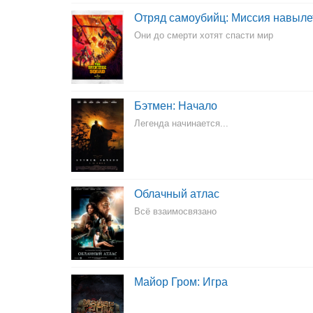
Отряд самоубийц: Миссия навыле
Они до смерти хотят спасти мир
Бэтмен: Начало
Легенда начинается...
Облачный атлас
Всё взаимосвязано
Майор Гром: Игра