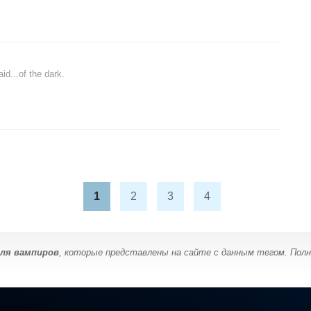
d...of the dark.
1
2
3
4
ля вампиров
, которые представлены на сайте с данным тегом. Полн