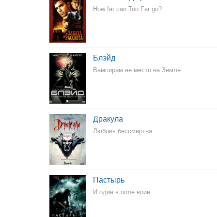
How far can Too Far go?
Блэйд
Вампирам не место на Земле
Дракула
Любовь бессмертна
Пастырь
И один в поле воин