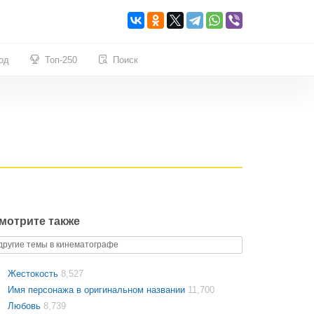
од
Топ-250
Поиск
мотрите также
другие темы в кинематографе
Жестокость
8,527
Имя персонажа в оригинальном названии
11,700
Любовь
8,739