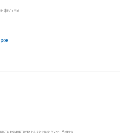
кие фильмы
иров
чисть немёртвую на вечные муки. Аминь