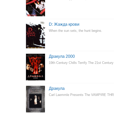
D: Жажда крови
When the sun sets, the hunt begins.
Дракула 2000
19th Century Chills Terrify The 21st Century
Дракула
Carl Laemmle Presents The VAMPIRE THRILL