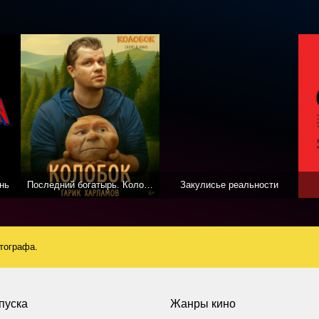
нь
Последний богатырь. Колобок
Закулисье реальности
атографа.
пуска
Жанры кино