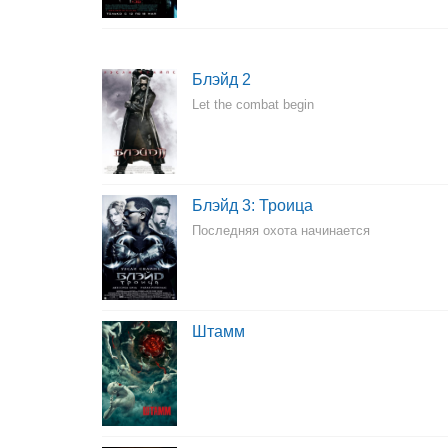
Блэйд 2
Let the combat begin
Блэйд 3: Троица
Последняя охота начинается
Штамм