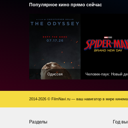
Популярное кино прямо сейчас
Одиссея
Человек-паук: Новый де
2014-2026 © FilmNavi.ru — ваш навигатор в мире кинем
Разделы
Год вы