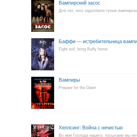
Вампирский засос
Для тех, кого задолбали тупые вампирс
Баффи — истребительница вамп
Fight evil, bring Buffy home
Вампиры
Prepare for the Dawn
Хеллсинг: Война с нечистью
Во имя Господа нашего, посылаем мы не