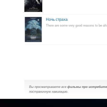
Ночь страха
There are some very good reasons to be afrai
Вы просматриваете все
фильмы про истребите
постраничную навигацию.