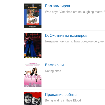
Бал вампиров
Who says Vampires are no laughing matter?
D: Охотник на вампиров
Безграничная сила. Благородное сердце.
Вампирши
Dating bites.
Пропащие ребята
Being wild is in their Blood