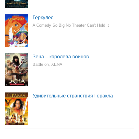
Геркулес
A Comedy So Big No Theater Can't Hold It
Зена – королева воинов
Battle on, XENA!
Удивительные странствия Геракла