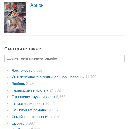
Арион
Смотрите также
другие темы в кинематографе
Жестокость
8,527
Имя персонажа в оригинальном названии
11,700
Любовь
8,739
Независимый фильм
24,702
Отношения мужа и жены
8,362
По мотивам пьесы
10,343
По мотивам романа
24,837
Семейные отношения
7,797
Смерть
8,997