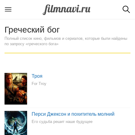
Греческий бог
Полный список кино, фильмов и сериалов, которые были найдены
по запросу «греческого бога»
Троя
For Troy
Перси Джексон и похититель молний
Его судьба решит наше будущее