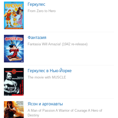
Геркулес
From Zero to Hero
Фантазия
Fantasia Will Amazia! (1942 re-release)
Геркулес в Нью-Йорке
The movie with MUSCLE
Ясон и аргонавты
A Man of Passion A Warrior of Courage A Hero of
Destiny