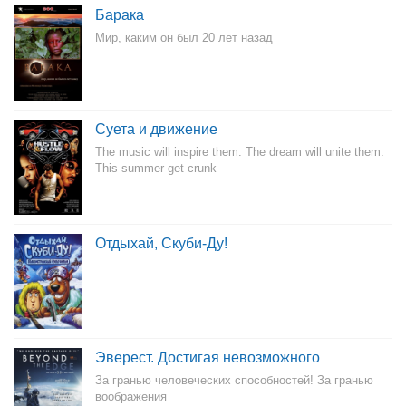
Барака
Мир, каким он был 20 лет назад
Суета и движение
The music will inspire them. The dream will unite them.
This summer get crunk
Отдыхай, Скуби-Ду!
Эверест. Достигая невозможного
За гранью человеческих способностей! За гранью
воображения