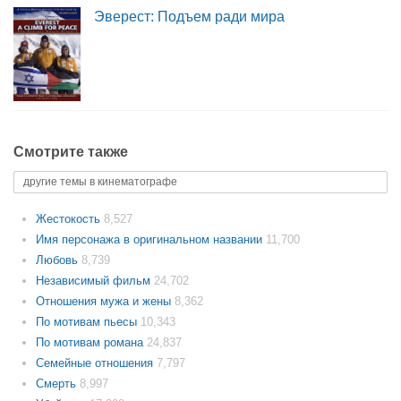
Эверест: Подъем ради мира
Смотрите также
другие темы в кинематографе
Жестокость
8,527
Имя персонажа в оригинальном названии
11,700
Любовь
8,739
Независимый фильм
24,702
Отношения мужа и жены
8,362
По мотивам пьесы
10,343
По мотивам романа
24,837
Семейные отношения
7,797
Смерть
8,997