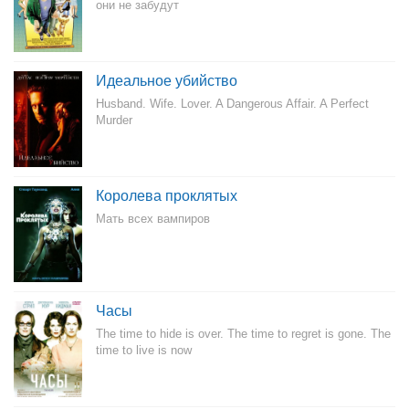
они не забудут
Идеальное убийство
Husband. Wife. Lover. A Dangerous Affair. A Perfect
Murder
Королева проклятых
Мать всех вампиров
Часы
The time to hide is over. The time to regret is gone. The
time to live is now