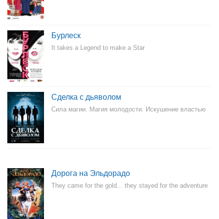
Бурлеск
It takes a Legend to make a Star
Сделка с дьяволом
Сила магии. Магия молодости. Искушение властью
Дорога на Эльдорадо
They came for the gold... they stayed for the adventure