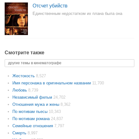
Отсчет убийств
Единственным недостатком их плана была она
Смотрите также
другие темы в кинематографе
Жестокость
8,527
Имя персонажа в оригинальном названии
11,700
Любовь
8,739
Независимый фильм
24,702
Отношения мужа и жены
8,362
По мотивам пьесы
10,343
По мотивам романа
24,837
Семейные отношения
7,797
Смерть
8,997