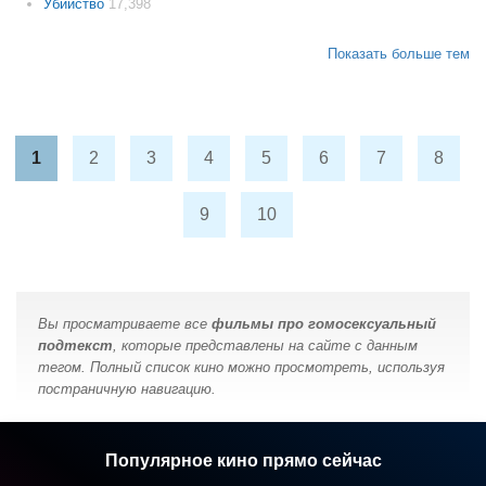
Убийство
17,398
Показать больше тем
1
2
3
4
5
6
7
8
9
10
Вы просматриваете все
фильмы про гомосексуальный
подтекст
, которые представлены на сайте с данным
тегом. Полный список кино можно просмотреть, используя
постраничную навигацию.
Популярное кино прямо сейчас