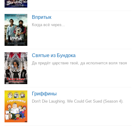
Впритык
Когда всё через...
Святые из Бундока
Да придёт царствие твоё, да исполнится воля твоя
Гриффины
Don't Die Laughing. We Could Get Sued (Season 4).