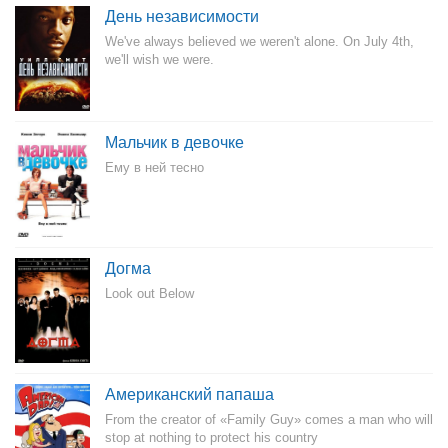
День независимости
We've always believed we weren't alone. On July 4th,
we'll wish we were.
Мальчик в девочке
Ему в ней тесно
Догма
Look out Below
Американский папаша
From the creator of «Family Guy» comes a man who will
stop at nothing to protect his country