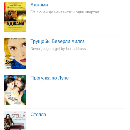
Аджами
От любви до ненависти - один квартал
Трущобы Беверли Хиллз
Never judge a girl by her address.
Прогулка по Луне
Стелла