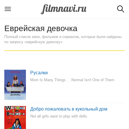
Еврейская девочка
Полный список кино, фильмов и сериалов, которые были найдены
по запросу «еврейскую девочку»
Русалки
Mom Is Many Things. . .Normal Isn't One of Them
Добро пожаловать в кукольный дом
Not all girls want to play with dolls.