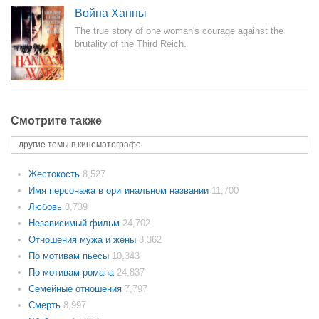
Война Ханны
The true story of one woman's courage against the
brutality of the Third Reich.
Смотрите также
другие темы в кинематографе
Жестокость
8,527
Имя персонажа в оригинальном названии
11,700
Любовь
8,739
Независимый фильм
24,702
Отношения мужа и жены
8,362
По мотивам пьесы
10,343
По мотивам романа
24,837
Семейные отношения
7,797
Смерть
8,997