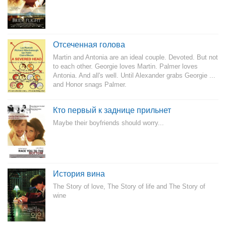
Отсеченная голова
Martin and Antonia are an ideal couple. Devoted. But not
to each other. Georgie loves Martin. Palmer loves
Antonia. And all's well. Until Alexander grabs Georgie ...
and Honor snags Palmer.
Кто первый к заднице прильнет
Maybe their boyfriends should worry...
История вина
The Story of love, The Story of life and The Story of
wine