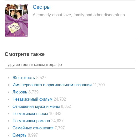
Сестры
A comedy about love, family and other discomforts
Смотрите также
другие темы в кинематографе
Жестокость
8,527
Имя персонажа в оригинальном названии
11,700
Любовь
8,739
Независимый фильм
24,702
Отношения мужа и жены
8,362
По мотивам пьесы
10,343
По мотивам романа
24,837
Семейные отношения
7,797
Смерть
8,997