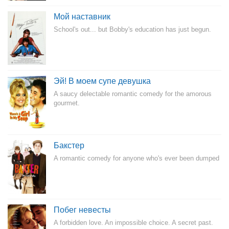
Мой наставник
School's out... but Bobby's education has just begun.
Эй! В моем супе девушка
A saucy delectable romantic comedy for the amorous
gourmet.
Бакстер
A romantic comedy for anyone who's ever been dumped
Побег невесты
A forbidden love. An impossible choice. A secret past.