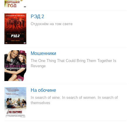
РЭД 2
Отдохнём на том свете
Мошенники
The One Thing That Could Bring Them Together Is
Revenge
На обочине
In search of wine. In search of women. In search of
themselves