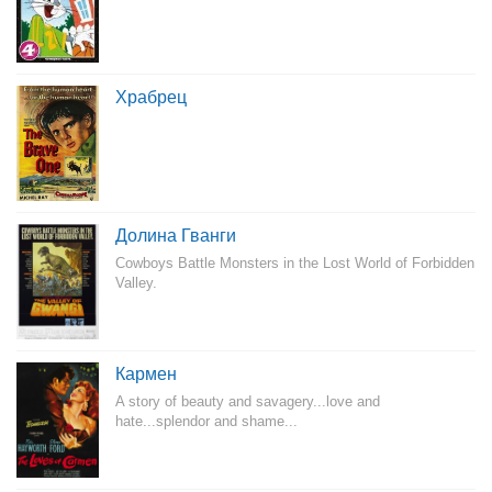
Храбрец
Долина Гванги
Cowboys Battle Monsters in the Lost World of Forbidden
Valley.
Кармен
A story of beauty and savagery...love and
hate...splendor and shame...