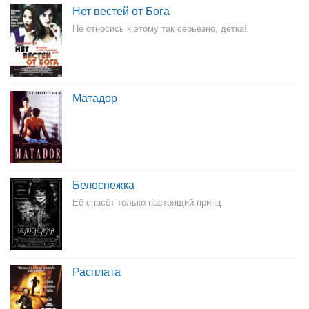
Нет вестей от Бога
Не относись к этому так серьезно, детка!
Матадор
Белоснежка
Её спасёт только настоящий принц
Расплата