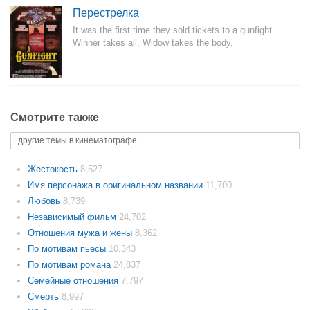
Перестрелка
It was the first time they sold tickets to a gunfight.
Winner takes all. Widow takes the body.
Смотрите также
другие темы в кинематографе
Жестокость
8,527
Имя персонажа в оригинальном названии
11,700
Любовь
8,739
Независимый фильм
24,702
Отношения мужа и жены
8,362
По мотивам пьесы
10,343
По мотивам романа
24,837
Семейные отношения
7,797
Смерть
8,997