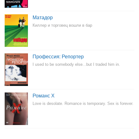
Матадор
Киллер и торговец вошли в бар
Профессия: Репортер
I used to be somebody else...but I traded him in.
Романс Х
Love is desolate. Romance is temporary. Sex is forever.