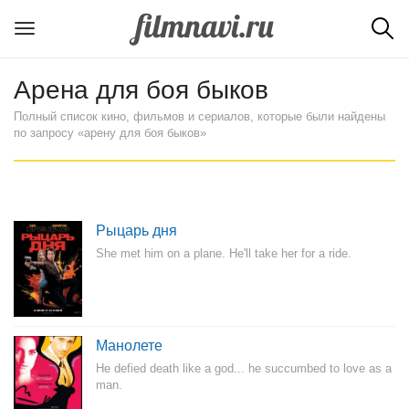
Арена для боя быков
Полный список кино, фильмов и сериалов, которые были найдены
по запросу «арену для боя быков»
Рыцарь дня
She met him on a plane. He'll take her for a ride.
Манолете
He defied death like a god... he succumbed to love as a
man.