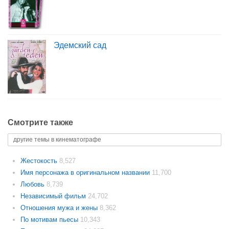
Эдемский сад
Смотрите также
другие темы в кинематографе
Жестокость
8,527
Имя персонажа в оригинальном названии
11,700
Любовь
8,739
Независимый фильм
24,702
Отношения мужа и жены
8,362
По мотивам пьесы
10,343