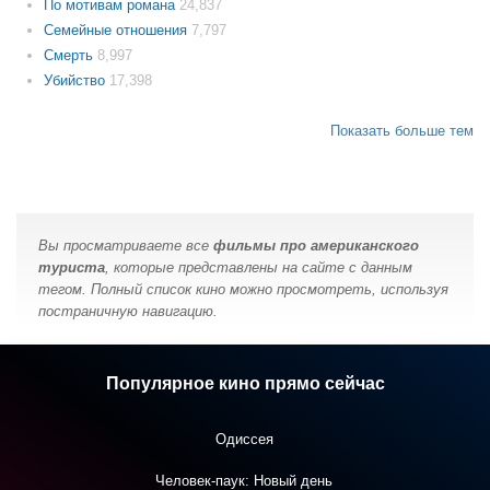
По мотивам романа
24,837
Семейные отношения
7,797
Смерть
8,997
Убийство
17,398
Показать больше тем
Вы просматриваете все
фильмы про американского
туриста
, которые представлены на сайте с данным
тегом. Полный список кино можно просмотреть, используя
постраничную навигацию.
Популярное кино прямо сейчас
Одиссея
Человек-паук: Новый день