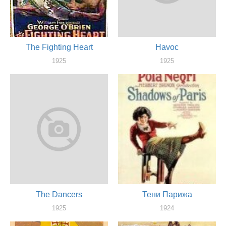
The Fighting Heart
Havoc
1925
1925
актер
актер
The Dancers
Тени Парижа
1925
1924
актер
актер