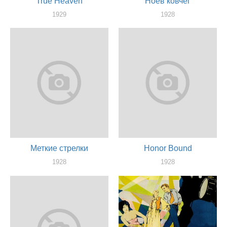
True Heaven
Ноев ковчег
1929
1928
актер
актер
Меткие стрелки
Honor Bound
1928
1928
актер
актер