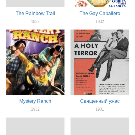
The Rainbow Trail
The Gay Caballero
1932
1932
актер
актер
Mystery Ranch
Священный ужас
1932
1931
актер
актер