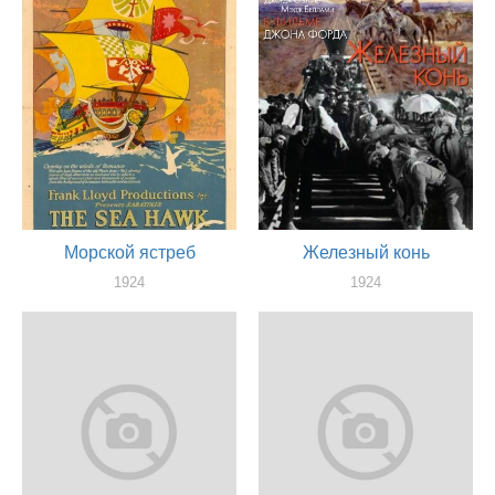
Морской ястреб
Железный конь
1924
1924
актер
актер