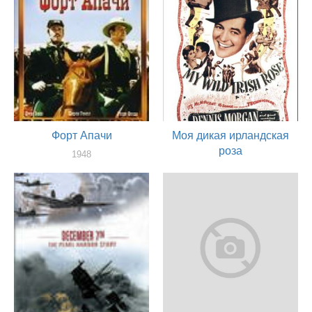
Форт Апачи
Моя дикая ирландская
роза
1948
актер
1947
актер