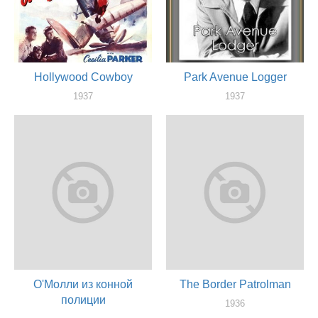
Hollywood Cowboy
Park Avenue Logger
1937
1937
актер
актер
О'Молли из конной
The Border Patrolman
полиции
1936
актер