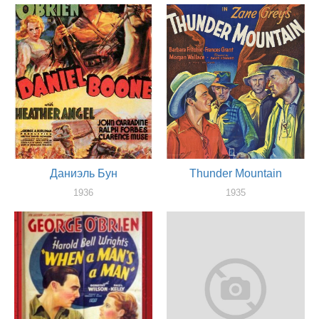
1936
актер
Даниэль Бун
Thunder Mountain
1936
1935
актер
актер