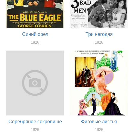
Синий орел
Три негодяя
1926
1926
актер
актер
Серебряное сокровище
Фиговые листья
1926
1926