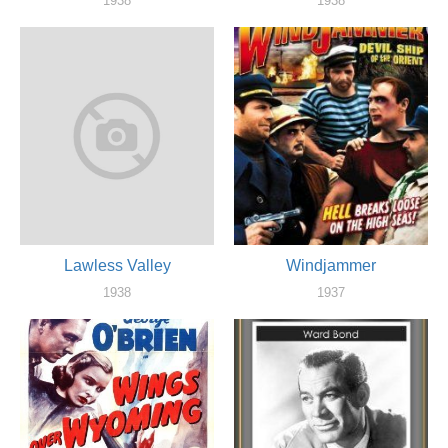
1938
1938
актер
актер
Lawless Valley
Windjammer
1938
1937
актер
актер