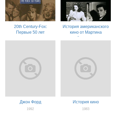
20th Century-Fox:
История американского
Первые 50 лет
кино от Мартина
Скорсезе
1997
актер
1995
актер
Джон Форд
История кино
1992
1983
актер
актер