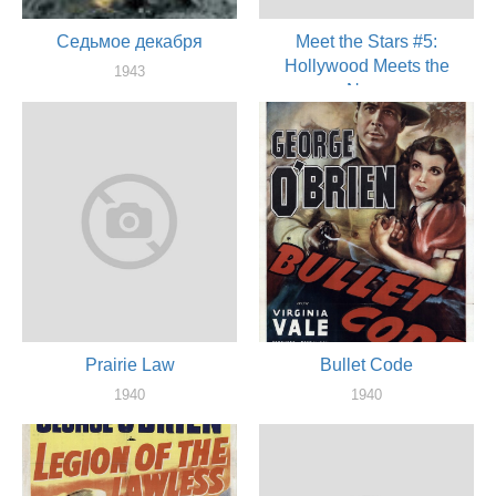
Седьмое декабря
Meet the Stars #5:
Hollywood Meets the
1943
Navy
актер
1941
актер
Prairie Law
Bullet Code
1940
1940
актер
актер