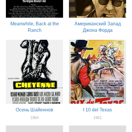
Meanwhile, Back at the
Американский Запад
Ranch
Джона Форда
1976
1971
актер
актер
Осень Шайеннов
I 10 del Texas
1964
1961
актер
актер