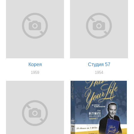
Корея
Студия 57
1959
1954
актер, продюссер
актер