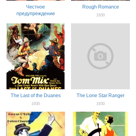
Честное
Rough Romance
предупреждение
1930
актер
1931
актер
The Last of the Duanes
The Lone Star Ranger
1930
1930
актер
актер