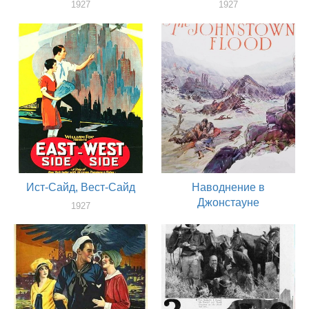
1927
1927
актер
актер
Ист-Сайд, Вест-Сайд
Наводнение в
Джонстауне
1927
актер
1926
актер