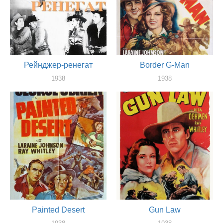
Рейнджер-ренегат
Border G-Man
1938
1938
актер
актер
Painted Desert
Gun Law