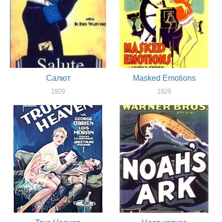
Салют
Masked Emotions
1929
1929
актер
актер