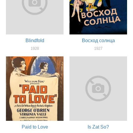
Blindfold
Восход солнца
1928
1927
актер
актер
Paid to Love
Is Zat So?