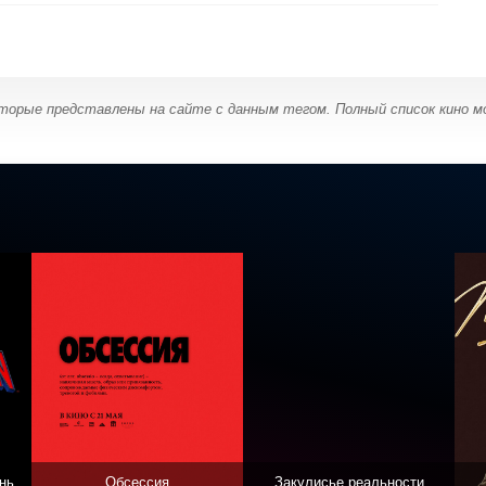
оторые представлены на сайте с данным тегом. Полный список кино 
нь
Обсессия
Закулисье реальности