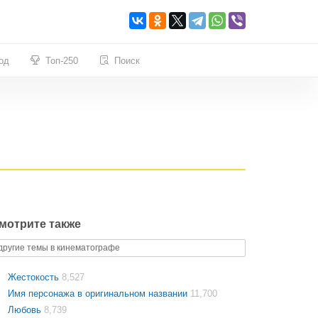
од
Топ-250
Поиск
мотрите также
другие темы в кинематографе
Жестокость
8,527
Имя персонажа в оригинальном названии
11,700
Любовь
8,739