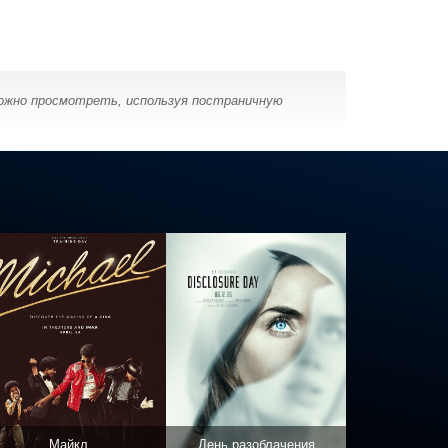
можно просмотреть, используя постраничную
Майкл
День разоблачения