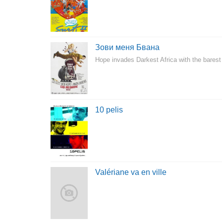
Зови меня Бвана
Hope invades Darkest Africa with the barest 
10 pelis
Valériane va en ville