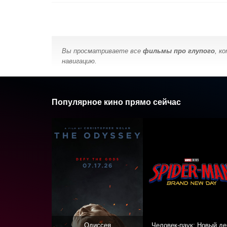
Вы просматриваете все
фильмы про глупого
, к
навигацию.
Популярное кино прямо сейчас
Одиссея
Человек-паук: Новый де