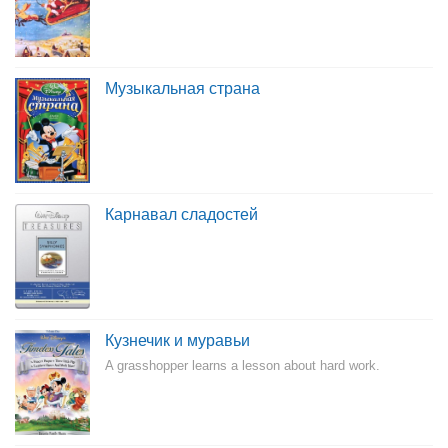
Музыкальная страна
Карнавал сладостей
Кузнечик и муравьи
A grasshopper learns a lesson about hard work.