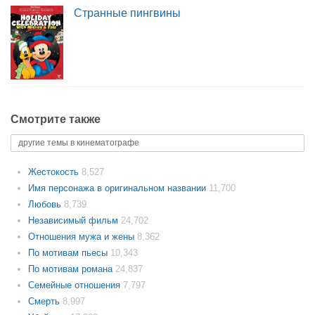
Странные пингвины
Смотрите также
другие темы в кинематографе
Жестокость
8,527
Имя персонажа в оригинальном названии
11,700
Любовь
8,739
Независимый фильм
24,702
Отношения мужа и жены
8,362
По мотивам пьесы
10,343
По мотивам романа
24,837
Семейные отношения
7,797
Смерть
8,997