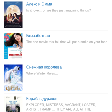
Алекс и Эмма
Is it love... or are they just imagining things?
Беззаботная
The one movie this fall that will put a smile on your face.
Снежная королева
Where Winter Rules...
Корабль дураков
EXPLORER, MISTRESS, VAGRANT, LOAFER,
ARTIST, TRAMP ... THEY ARE ALL AT THE