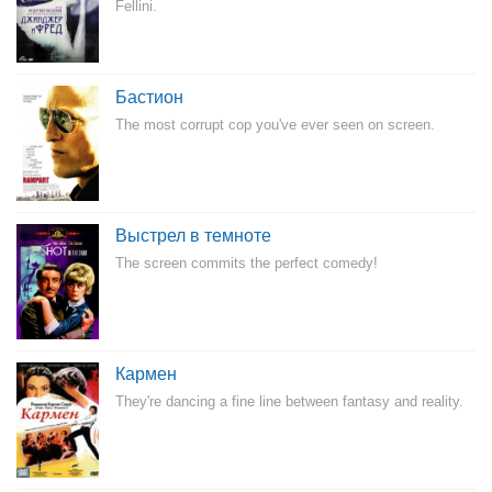
Fellini.
Бастион
The most corrupt cop you've ever seen on screen.
Выстрел в темноте
The screen commits the perfect comedy!
Кармен
They're dancing a fine line between fantasy and reality.