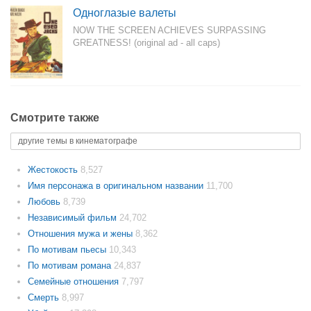
Одноглазые валеты
NOW THE SCREEN ACHIEVES SURPASSING
GREATNESS! (original ad - all caps)
Смотрите также
другие темы в кинематографе
Жестокость
8,527
Имя персонажа в оригинальном названии
11,700
Любовь
8,739
Независимый фильм
24,702
Отношения мужа и жены
8,362
По мотивам пьесы
10,343
По мотивам романа
24,837
Семейные отношения
7,797
Смерть
8,997