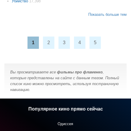
Убийство
17,398
Показать больше тем
1
2
3
4
5
Вы просматриваете все
фильмы про фламенко
,
которые представлены на сайте с данным тегом. Полный
список кино можно просмотреть, используя постраничную
навигацию.
Популярное кино прямо сейчас
Одиссея