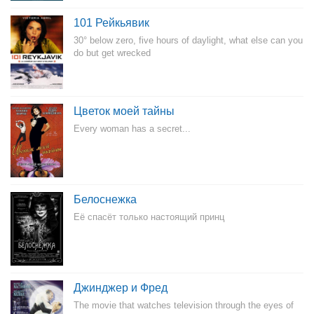
101 Рейкьявик
30° below zero, five hours of daylight, what else can you
do but get wrecked
Цветок моей тайны
Every woman has a secret...
Белоснежка
Её спасёт только настоящий принц
Джинджер и Фред
The movie that watches television through the eyes of