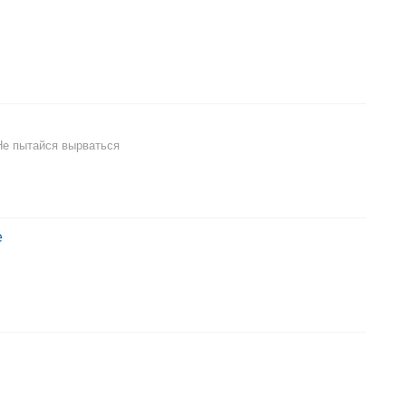
Не пытайся вырваться
е