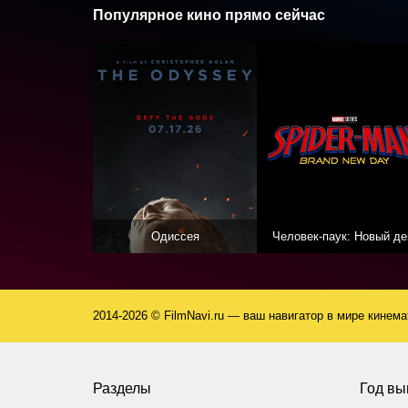
Популярное кино прямо сейчас
Одиссея
Человек-паук: Новый де
2014-2026 © FilmNavi.ru — ваш навигатор в мире кинем
Разделы
Год вы