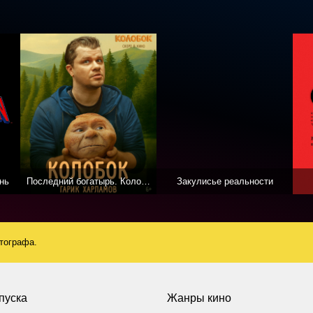
нь
Последний богатырь. Колобок
Закулисье реальности
атографа.
пуска
Жанры кино