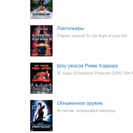
Лангольеры
Prepare yourself for the flight of your life!
Шоу ужасов Рокки Хоррора
25 Years Of Absolute Pleasure! (2000 25th A
Обнаженное оружие
Встретив, попрощайся навсегда