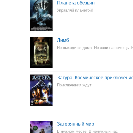
Планета обезьян
Управляй планетой!
Лимб
Не выходи из дома. Не зови на помощь. 
Затура: Космическое приключени
Приключения ждут
Затерянный мир
В нужном месте. В ненужный час