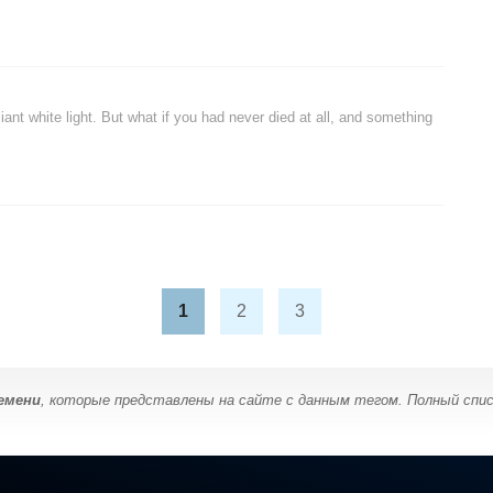
iant white light. But what if you had never died at all, and something
1
2
3
емени
, которые представлены на сайте с данным тегом. Полный спис