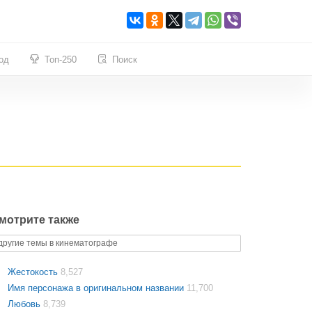
од
Топ-250
Поиск
мотрите также
другие темы в кинематографе
Жестокость
8,527
Имя персонажа в оригинальном названии
11,700
Любовь
8,739