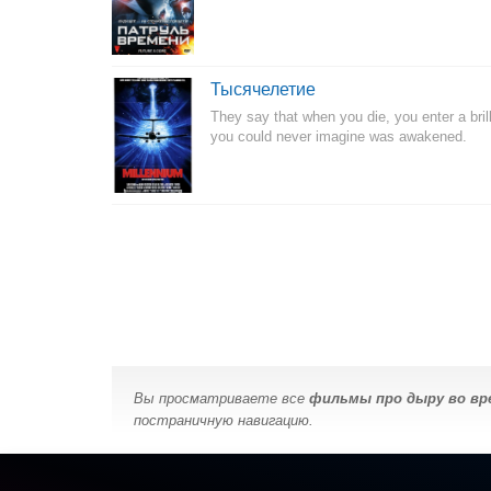
Тысячелетие
They say that when you die, you enter a brill
you could never imagine was awakened.
Вы просматриваете все
фильмы про дыру во вр
постраничную навигацию.