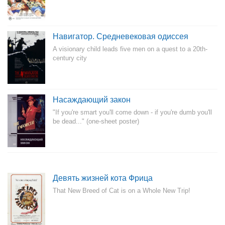
Навигатор. Средневековая одиссея
A visionary child leads five men on a quest to a 20th-
century city
Насаждающий закон
"If you're smart you'll come down - if you're dumb you'll
be dead..." (one-sheet poster)
Девять жизней кота Фрица
That New Breed of Cat is on a Whole New Trip!