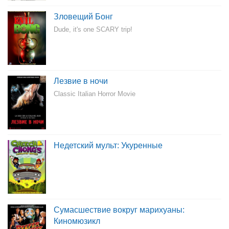
Зловещий Бонг
Dude, it's one SCARY trip!
Лезвие в ночи
Classic Italian Horror Movie
Недетский мульт: Укуренные
Сумасшествие вокруг марихуаны:
Киномюзикл