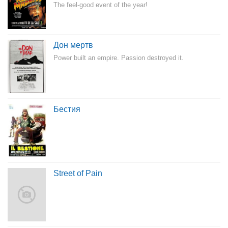
The feel-good event of the year!
Дон мертв
Power built an empire. Passion destroyed it.
Бестия
Street of Pain