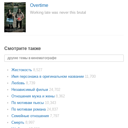
Overtime
Working late was never this brutal
Смотрите также
другие темы в кинематографе
Жестокость
8,527
Имя персонажа в оригинальном названии
11,700
Любовь
8,739
Независимый фильм
24,702
Отношения мужа и жены
8,362
По мотивам пьесы
10,343
По мотивам романа
24,837
Семейные отношения
7,797
Смерть
8,997