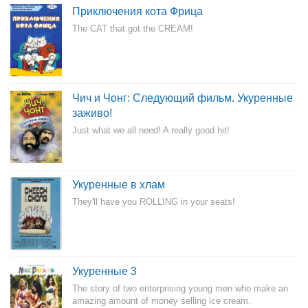
Приключения кота Фрица
The CAT that got the CREAM!
Чич и Чонг: Следующий фильм. Укуренные
заживо!
Just what we all need! A really good hit!
Укуренные в хлам
They'll have you ROLLING in your seats!
Укуренные 3
The story of two enterprising young men who make an
amazing amount of money selling ice cream.