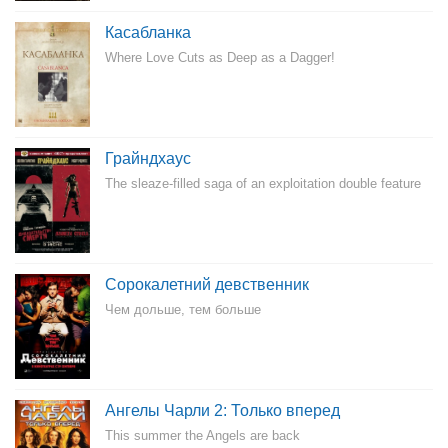
Касабланка
Where Love Cuts as Deep as a Dagger!
Грайндхаус
The sleaze-filled saga of an exploitation double feature
Сорокалетний девственник
Чем дольше, тем больше
Ангелы Чарли 2: Только вперед
This summer the Angels are back