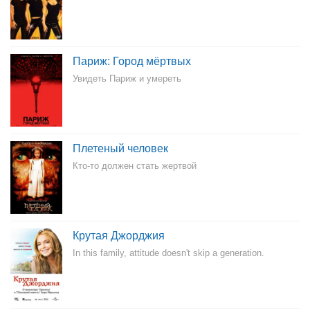
Париж: Город мёртвых
Увидеть Париж и умереть
Плетеный человек
Кто-то должен стать жертвой
Крутая Джорджия
In this family, attitude doesn't skip a generation.