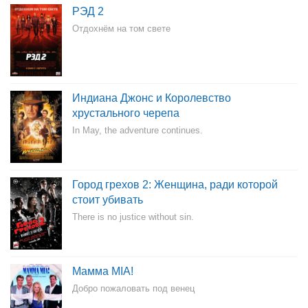
РЭД 2
Отдохнём на том свете
Индиана Джонс и Королевство
хрустального черепа
In May, the adventure continues.
Город грехов 2: Женщина, ради которой
стоит убивать
There is no justice without sin.
Мамма MIA!
Добро пожаловать под венец