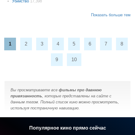
Убийство
17,398
Показать больше тем
1
2
3
4
5
6
7
8
9
10
Вы просматриваете все
фильмы про давнюю
привязанность
, которые представлены на сайте с
данным тегом. Полный список кино можно просмотреть,
используя постраничную навигацию.
Популярное кино прямо сейчас