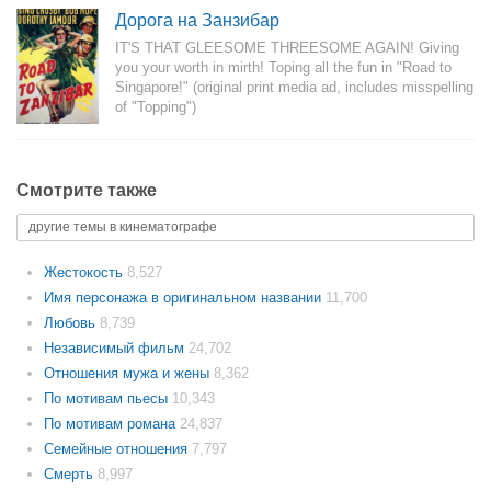
Дорога на Занзибар
IT'S THAT GLEESOME THREESOME AGAIN! Giving
you your worth in mirth! Toping all the fun in "Road to
Singapore!" (original print media ad, includes misspelling
of "Topping")
Смотрите также
другие темы в кинематографе
Жестокость
8,527
Имя персонажа в оригинальном названии
11,700
Любовь
8,739
Независимый фильм
24,702
Отношения мужа и жены
8,362
По мотивам пьесы
10,343
По мотивам романа
24,837
Семейные отношения
7,797
Смерть
8,997