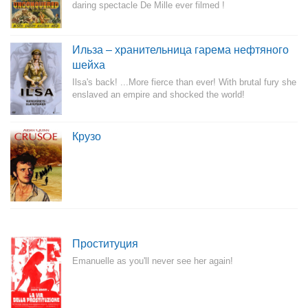
daring spectacle De Mille ever filmed !
Ильза – хранительница гарема нефтяного
шейха
Ilsa's back! ...More fierce than ever! With brutal fury she
enslaved an empire and shocked the world!
Крузо
Проституция
Emanuelle as you'll never see her again!