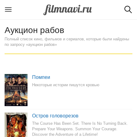
Аукцион рабов
Полный список кино, фильмов и сериалов, которые были найдены
по запросу «аукцион рабов»
Помпеи
Некоторые истории пишутся кровью
Остров головорезов
The Course Has Been Set. There Is No Turning Back.
Prepare Your Weapons. Summon Your Courage.
Discover the Adventure of a Lifetime!