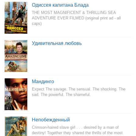
Одиссея капитана Блада
THE MOST MAGNIFICENT & THRILLING SEA
ADVENTURE EVER FILMED (original print ad - all
caps)
Удивительная любовь
Мандинго
Expect The savage. The sensual. The shocking. The
sad. The powerful. The shameful.
Непобежденный
Crimson-haired slave girl . . . desired by a man of
destiny! Together they shared the thrills of the most