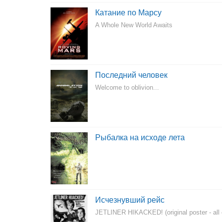
Катание по Марсу
A Whole New World Awaits
Последний человек
Welcome to oblivion...
Рыбалка на исходе лета
Исчезнувший рейс
JETLINER HIKACKED! (original poster - all