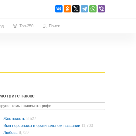
од
Топ-250
Поиск
мотрите также
другие темы в кинематографе
Жестокость
8,527
Имя персонажа в оригинальном названии
11,700
Любовь
8,739