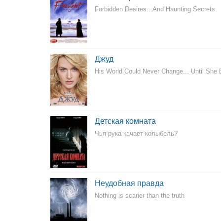
Forbidden Desires...And Haunting Secrets
Джуд
His World Could Never Change... Until She
Детская комната
Чья рука качает колыбель?
Неудобная правда
Nothing is scarier than the truth