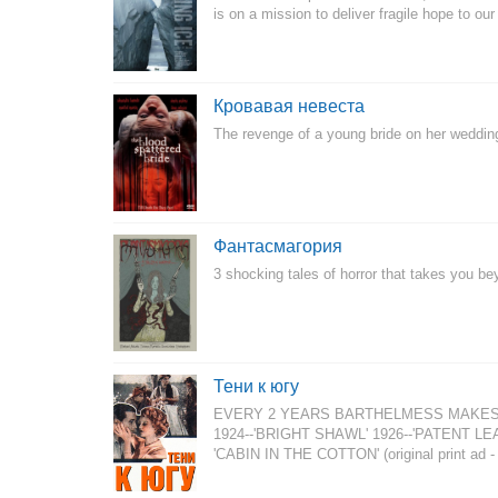
is on a mission to deliver fragile hope to ou
Кровавая невеста
The revenge of a young bride on her wedding
Фантасмагория
3 shocking tales of horror that takes you be
Тени к югу
EVERY 2 YEARS BARTHELMESS MAKES HI
1924--'BRIGHT SHAWL' 1926--'PATENT LE
'CABIN IN THE COTTON' (original print ad - 