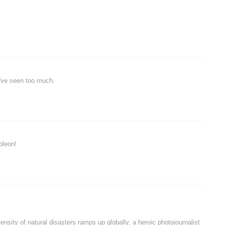
've seen too much.
oleon!
nsity of natural disasters ramps up globally, a heroic photojournalist