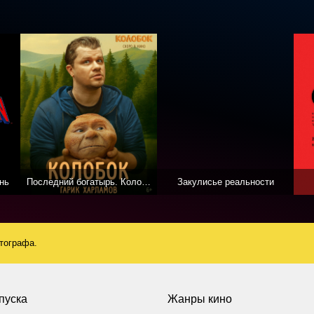
нь
Последний богатырь. Колобок
Закулисье реальности
атографа.
пуска
Жанры кино