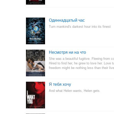
Одиннадцатый час
Turn mankind's darkest hour into its finest
Несмотря ни на что
She was a beautiful fugitive. Fleeing from c
Hired to find her, he grew to love her. Love
freedom might be nothing less than their liv
Я тебя хочу
And what Helen wants, Helen gets.