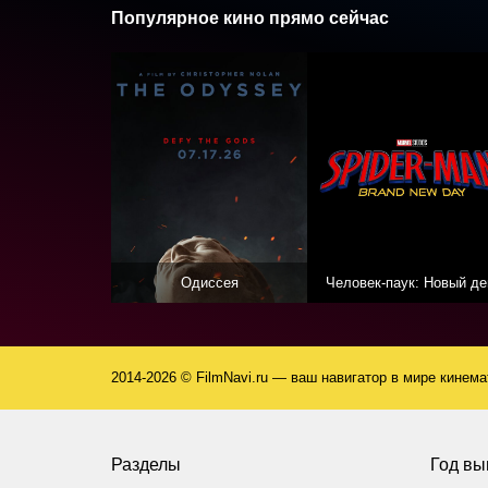
Популярное кино прямо сейчас
Одиссея
Человек-паук: Новый де
2014-2026 © FilmNavi.ru — ваш навигатор в мире кинем
Разделы
Год вы