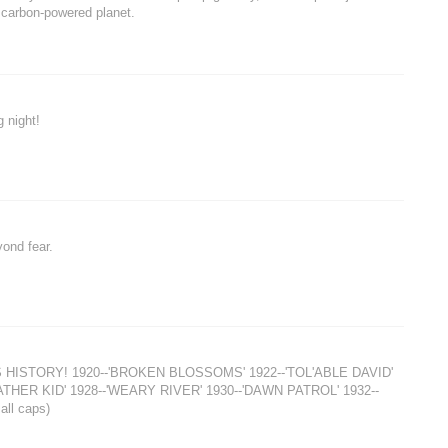
r carbon-powered planet.
 night!
yond fear.
STORY! 1920--'BROKEN BLOSSOMS' 1922--'TOL'ABLE DAVID'
ATHER KID' 1928--'WEARY RIVER' 1930--'DAWN PATROL' 1932--
all caps)