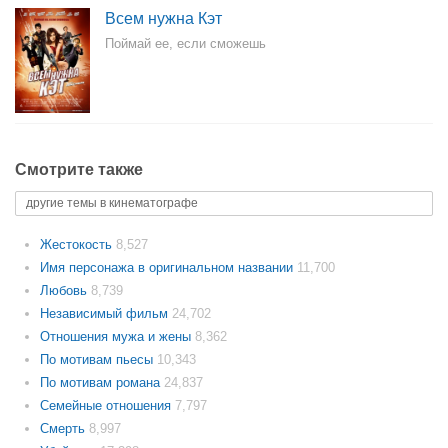
Всем нужна Кэт
Поймай ее, если сможешь
Смотрите также
другие темы в кинематографе
Жестокость
8,527
Имя персонажа в оригинальном названии
11,700
Любовь
8,739
Независимый фильм
24,702
Отношения мужа и жены
8,362
По мотивам пьесы
10,343
По мотивам романа
24,837
Семейные отношения
7,797
Смерть
8,997