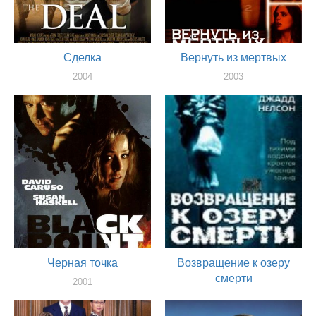
Сделка
Вернуть из мертвых
2004
2003
актер
актер
Черная точка
Возвращение к озеру
смерти
2001
актер
2001
актер