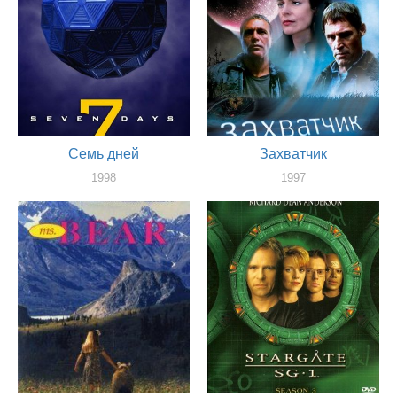
Семь дней
Захватчик
1998
1997
актер
актер