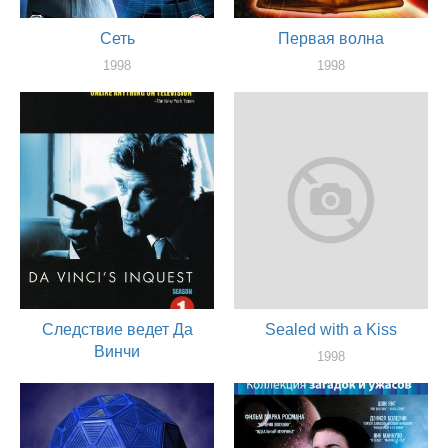
Сеть
Первая волна
1998
1998
актер
актер
Следствие ведет Да
Sealed with a Kiss
Винчи
1998
актер
1998
актер