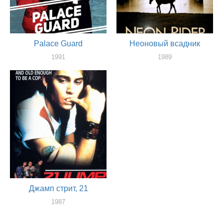
Palace Guard
Неоновый всадник
1991
1989
актер
актер
Джамп стрит, 21
1987
актер