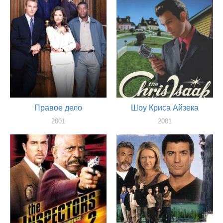
Правое дело
Шоу Криса Айзека
2001
2001
актер
актер