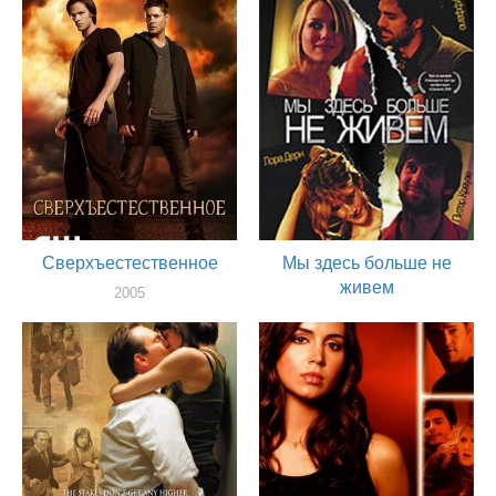
актер
Сверхъестественное
Мы здесь больше не
живем
2005
актер
2004
актер