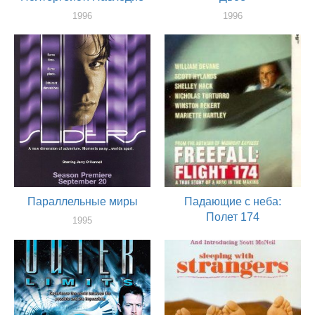
1996
1996
актер
актер
Параллельные миры
Падающие с неба:
Полет 174
1995
актер
1995
актер