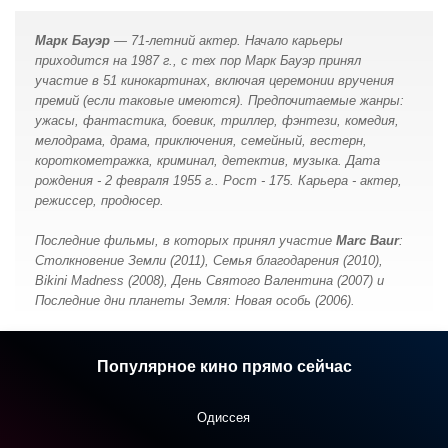
Марк Бауэр
— 71-летний актер. Начало карьеры
приходится на 1987 г., с тех пор Марк Бауэр принял
участие в 51 кинокартинах, включая церемонии вручения
премий (если таковые имеются). Предпочитаемые жанры:
ужасы, фантастика, боевик, триллер, фэнтези, комедия,
мелодрама, драма, приключения, семейный, вестерн,
короткометражка, криминал, детектив, музыка. Дата
рождения - 2 февраля 1955 г.. Рост - 175. Карьера - актер,
режиссер, продюсер.
Последние фильмы, в которых принял участие
Marc Baur
:
Столкновение Земли (2011), Семья благодарения (2010),
Bikini Madness (2008), День Святого Валентина (2007) и
Последние дни планеты Земля: Новая особь (2006).
Популярное кино прямо сейчас
Одиссея