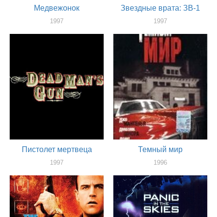
Медвежонок
Звездные врата: ЗВ-1
1997
1997
актер
актер
Пистолет мертвеца
Темный мир
1997
1996
актер
актер