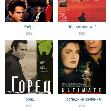
Кобра
Чёрная кошка 2
1993
1992
актер
актер
Горец
Последние желания
1992
1991
актер
актер