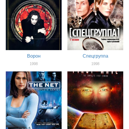
Ворон
Спецгруппа
1998
1998
актер
актер