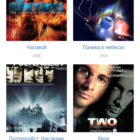
Часовой
Паника в небесах
1996
1996
актер
актер
Полтергейст: Наследие
Двое