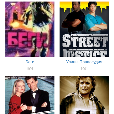
Беги
Улицы Правосудия
1991
1991
актер
актер