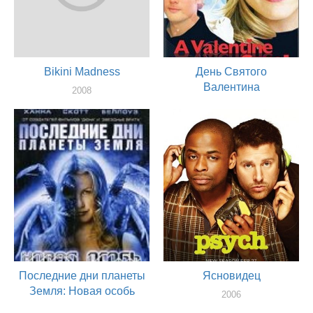
Bikini Madness
День Святого
Валентина
2008
продюссер, режиссер
2007
актер
Последние дни планеты
Ясновидец
Земля: Новая особь
2006
актер
2006