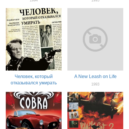
1994
1993
актер
актер
Человек, который
A New Leash on Life
отказывался умирать
1993
актер
1993
актер