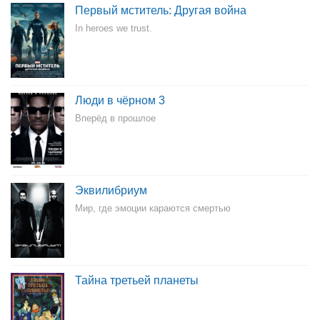
Первый мститель: Другая война
In heroes we trust.
Люди в чёрном 3
Вперёд в прошлое
Эквилибриум
Мир, где эмоции караются смертью
Тайна третьей планеты