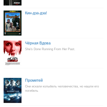
Кин-дза-дза!
Чёрная Вдова
She's Done Running From Her Past.
Прометей
Они искали колыбель человечества, но нашли его
погибель