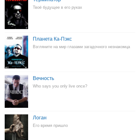
Твоё будущее в его руках
Планета Ка-Пэкс
Взгляните на мир глазами загадочного незнакомца
Вечность
Who says you only live once?
Логан
Его время пришло