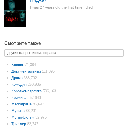
Пиджак
I was 27 years old the first time I died
Смотрите также
другие жанры кинематографа
Боевик
71,364
Документальный
111,396
Драма
388,792
Комедия
250,935
Короткометражка
506,163
Криминал
57,643
Мелодрама
85,647
Музыка
88,291
Мультфильм
52,975
Триллер
83,747