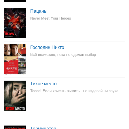
Пацаны
Never Meet Your Heroes
Господин Никто
Всё возможно, пока не сделан выбор
Тихое место
Тсссс! Если хочешь выжить - не издавай ни звука
Терминатор