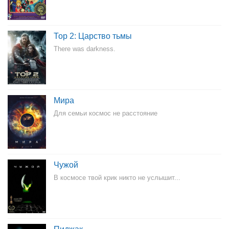
Тор 2: Царство тьмы
There was darkness.
Мира
Для семьи космос не расстояние
Чужой
В космосе твой крик никто не услышит...