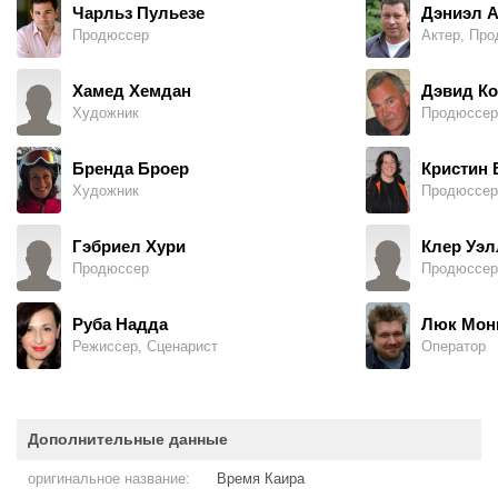
Чарльз Пульезе
Дэниэл 
Продюссер
Актер, Пр
Хамед Хемдан
Дэвид К
Художник
Продюссер
Бренда Броер
Кристин 
Художник
Продюссер
Гэбриел Хури
Клер Уэл
Продюссер
Продюссер
Руба Надда
Люк Мон
Режиссер, Сценарист
Оператор
Дополнительные данные
оригинальное название:
Время Каира