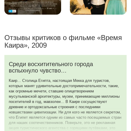
Отзывы критиков о фильме «Время
Каира», 2009
Среди восхитительного города
вспыхнуло чувство…
Каир… Столица Египта, настоящая Мекка для туристов,
которых манят удивительные достопримечательности, такие,
как огромные мечети, ставшие олицетворением
мусульманской архитектуры, музеи, принимающие миллионы
посетителей в год, мавзолеи… В Каире сосуществуют
древние и ортодоксальные строения с последними
новшествами цивилизации. Ни для кого не является секретом,
что Египет является одним из самых часто посещаемых стран
для наших соотечественников. Поверьте, это не рекламная
акция туристического агентства с горящими путёвками, это