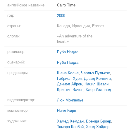
английское название:
Cairo Time
год:
2009
страны:
Канада
,
Ирландия
,
Египет
слоган:
«An adventure of the
heart.»
режиссер:
Руба Надда
сценарий:
Руба Надда
продюсеры:
Шена Колье
,
Чарльз Пульезе
,
Гэбриел Хури
,
Дэвид Коллинз
,
Дэниэл Айрон
,
Набил Шазли
,
Кристин Вачон
,
Клер Уэлланд
видеооператор:
Люк Монпелье
композитор:
Ниал Бирн
художники:
Хамед Хемдан
,
Бренда Броер
,
Тамара Конбой
,
Хенд Хайдер