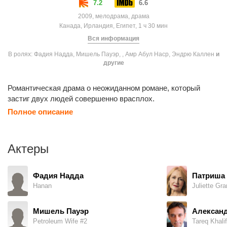
7.2
6.6
2009, мелодрама, драма
Канада, Ирландия, Египет, 1 ч 30 мин
Вся информация
В ролях: Фадия Надда, Мишель Пауэр, , Амр Абул Наср, Эндрю Каллен
и
другие
Романтическая драма о неожиданном романе, который
застиг двух людей совершенно врасплох.
Полное описание
Актеры
Фадия Надда
Патриша 
Hanan
Juliette Gra
Мишель Пауэр
Алексан
Petroleum Wife #2
Tareq Khali