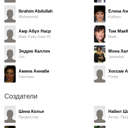
Ibrahim Abdullah
Елена Ан
Mohammed
Kathryn
Амр Абул Наср
Том Мак
Male Party-Goer #1
Mark
Эндрю Каллен
Мона Ха
Jim
Jameelah
Амина Аннаби
Хоссам 
Yasmeen
Porter
Создатели
Шена Колье
Набил Ш
Продюссер
Актер, Пр