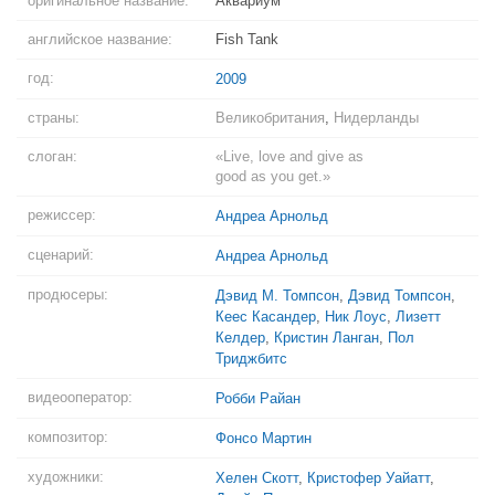
оригинальное название:
Аквариум
английское название:
Fish Tank
год:
2009
страны:
Великобритания
,
Нидерланды
слоган:
«Live, love and give as
good as you get.»
режиссер:
Андреа Арнольд
сценарий:
Андреа Арнольд
продюсеры:
Дэвид М. Томпсон
,
Дэвид Томпсон
,
Кеес Касандер
,
Ник Лоус
,
Лизетт
Келдер
,
Кристин Ланган
,
Пол
Триджбитс
видеооператор:
Робби Райан
композитор:
Фонсо Мартин
художники:
Хелен Скотт
,
Кристофер Уайатт
,