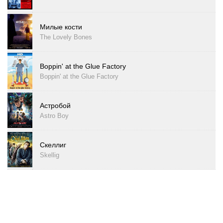
Милые кости
The Lovely Bones
Boppin' at the Glue Factory
Boppin' at the Glue Factory
Астробой
Astro Boy
Скеллиг
Skellig