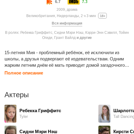
6.7
7.3
2009, драма
Великобритания, Нидерланды, 2 ч 3 мин
18+
Вся информация
В ролях: Ребекка Гриффитс, Сидни Мэри Нэш, Кэрри-Энн Сэвилл, Тойин
Огиди, Грант Вайлд
и другие
15-летняя Мия - проблемный ребёнок, её исключили из
школы, а друзья подвергают её издевательствам. Одним
жарким летним днём её мать приводит домой загадочного
незнакомца, чьё появление обещает изменить их жизнь и
Полное описание
научить эту семью тому, что такое любовь.
Актеры
Ребекка Гриффитс
Шарлотт
Tyler
Tall Dancing
Сидни Мэри Нэш
Кирсти С