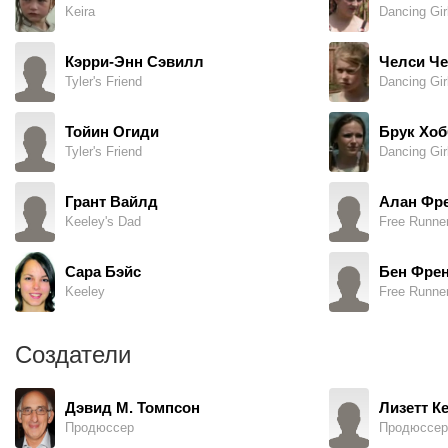
Keira
Dancing Gir
Кэрри-Энн Сэвилл
Челси Че
Tyler's Friend
Dancing Gir
Тойин Огиди
Брук Хоб
Tyler's Friend
Dancing Gir
Грант Вайлд
Алан Фр
Keeley's Dad
Free Runne
Сара Бэйс
Бен Фре
Keeley
Free Runne
Создатели
Дэвид М. Томпсон
Лизетт К
Продюссер
Продюссер