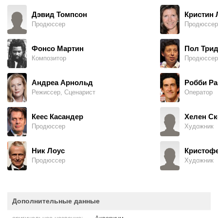
Дэвид Томпсон
Кристин 
Продюссер
Продюссер
Фонсо Мартин
Пол Три
Композитор
Продюссер
Андреа Арнольд
Робби Ра
Режиссер, Сценарист
Оператор
Кеес Касандер
Хелен Ск
Продюссер
Художник
Ник Лоус
Кристофе
Продюссер
Художник
Дополнительные данные