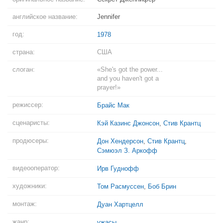
английское название:
Jennifer
год:
1978
страна:
США
слоган:
«She's got the power...
and you haven't got a
prayer!»
режиссер:
Брайс Мак
сценаристы:
Кэй Казинс Джонсон
,
Стив Крантц
продюсеры:
Дон Хендерсон
,
Стив Крантц
,
Сэмюэл З. Аркофф
видеооператор:
Ирв Гуднофф
художники:
Том Расмуссен
,
Боб Брин
монтаж:
Дуан Хартцелл
жанр:
ужасы