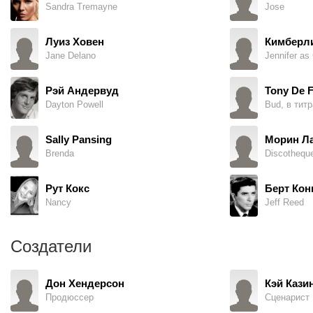
Sandra Tremayne
Jose
Луиз Ховен
Кимберл
Jane Delano
Jennifer as 
Рэй Андервуд
Tony De F
Dayton Powell
Bud, в титр
Sally Pansing
Морин Л
Brenda
Рут Кокс
Берт Кон
Nancy
Jeff Reed
Создатели
Дон Хендерсон
Кэй Кази
Продюссер
Сценарист