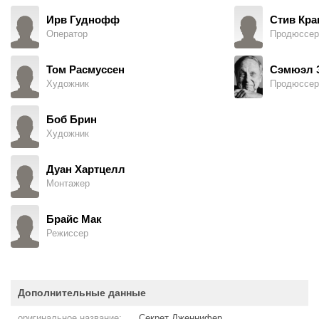
Ирв Гуднофф
Стив Кра
Оператор
Продюссер
Том Расмуссен
Сэмюэл 
Художник
Продюссер
Боб Брин
Художник
Дуан Хартцелл
Монтажер
Брайс Мак
Режиссер
Дополнительные данные
оригинальное название:
Секрет Дженнифер