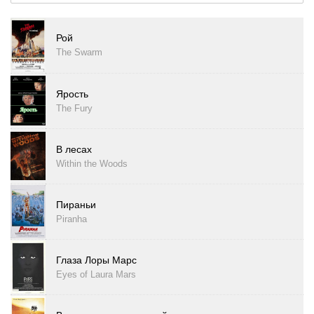
Рой
The Swarm
Ярость
The Fury
В лесах
Within the Woods
Пираньи
Piranha
Глаза Лоры Марс
Eyes of Laura Mars