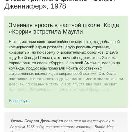
Дженнифер», 1978
Змеиная ярость в частной школе: Когда
«Кэрри» встретила Маугли
Есть в истории кино такие забавные моменты, когда большой
коммерческий взрыв рождает целую россыпь странных,
кривоватых, но по-своему очаровательных осколков. В 1976
году Брайан Де Пальма, этот вечный подражатель Хичкока,
сорвал банк со своей «Кэрри». И по всей Америке, словно по
команде, продюсеры побежали искать собственных
затравленных школьниц со сверхспособностями. Это была
настоящая «золотая лихорадка», только вместо золота искали
девочек, способных мстить. И вот, спустя два года, на свет
выползла «Дженнифер» — фильм, который проще всего
отбросить как наглый плагиат, но это было бы слишком скучно
и, честно говоря, несправедливо.
Развернуть
Разбирать этот фильм, не упоминая «Кэрри», — все равно что
говорить о Сальери, делая вид, что никакого Моцарта не
существовало. Да, лекала те же: нищая девочка на стипендии
Ужасы Секрет Дженнифер
появился на телеэкранах в
в элитной школе, злые и богатые одноклассницы, унижения,
далеком 1978 году, его режиссером является Брайс Мак.
доведение до точки кипения и, наконец, кровавая (в данном