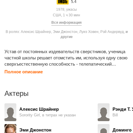
5.4
1978, ужасы
США, 1 ч 30 мин
Вся информация
В ролях: Алексис Шрайнер, Эми Джонстон, Луиз Ховен, Рэй Андервуд,
и
другие
Устав от постоянных издевательств сверстников, ученица
частной школы решает отомстить им, используя одну свою
сверхъестественную способность - телепатический
контроль над змеями.
Полное описание
Актеры
Алексис Шрайнер
Рэнди Т.
Sorority Girl, в титрах не указан
Bill
Эми Джонстон
Доминго