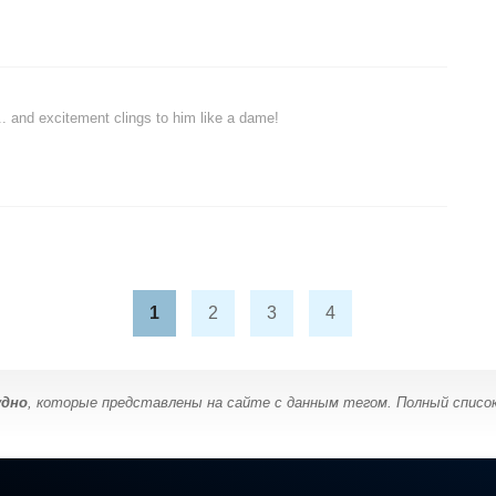
... and excitement clings to him like a dame!
1
2
3
4
удно
, которые представлены на сайте с данным тегом. Полный списо