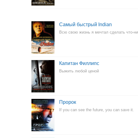
Самый быстрый Indian
Всю свою жизнь я мечтал сделать что-н
Капитан Филлипс
Выжить любой ценой
Пророк
If you can see the future, you can save it.