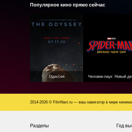
Популярное кино прямо сейчас
Одиссея
Человек-паук: Новый де
2014-2026 © FilmNavi.ru — ваш навигатор в мире кинем
Разделы
Год вы