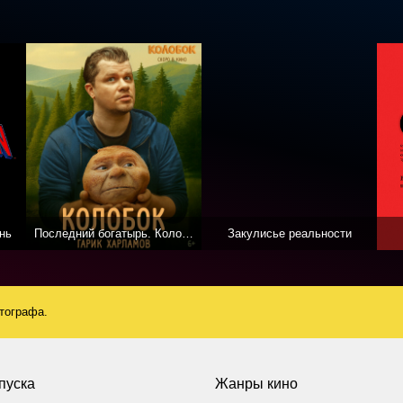
нь
Последний богатырь. Колобок
Закулисье реальности
атографа.
пуска
Жанры кино