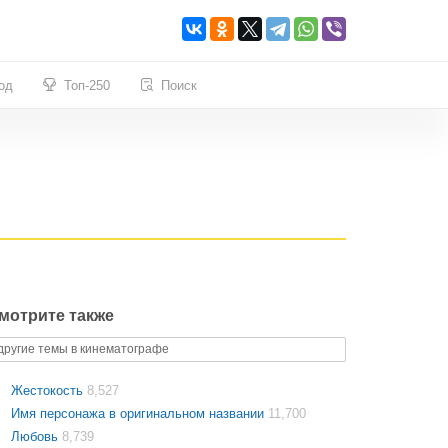
од
Топ-250
Поиск
мотрите также
другие темы в кинематографе
Жестокость
8,527
Имя персонажа в оригинальном названии
11,700
Любовь
8,739