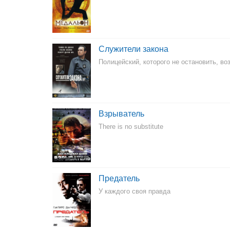
Служители закона
Полицейский, которого не остановить, во
Взрыватель
There is no substitute
Предатель
У каждого своя правда