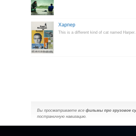
Харпер
This is a different kind of cat named Harper
Вы просматриваете все
фильмы про грузовое с
постраничную навигацию.