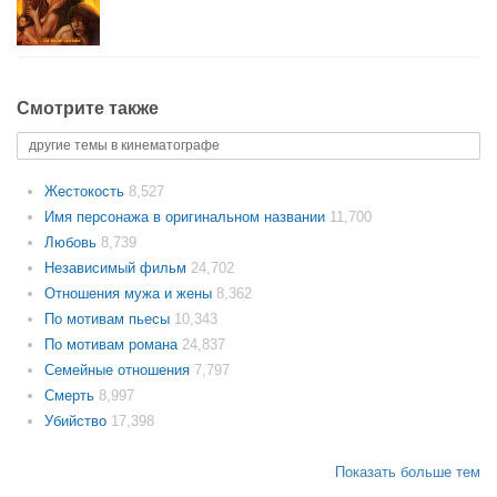
Смотрите также
другие темы в кинематографе
Жестокость
8,527
Имя персонажа в оригинальном названии
11,700
Любовь
8,739
Независимый фильм
24,702
Отношения мужа и жены
8,362
По мотивам пьесы
10,343
По мотивам романа
24,837
Семейные отношения
7,797
Смерть
8,997
Убийство
17,398
Показать больше тем