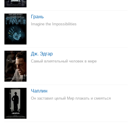
Грань
Imagine the Impossibilities
Дж. Эдгар
Самый влиятельный человек в мире
Чаплин
Он заставил целый Мир плакать и смеяться