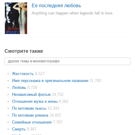
Ее последняя любовь
Anything can happen when legends fall in love.
Смотрите также
другие темы в кинематографе
Жестокость
8,527
Имя персонажа в оригинальном названии
11,700
Любовь
8,739
Независимый фильм
24,702
Отношения мужа и жены
8,362
По мотивам пьесы
10,343
По мотивам романа
24,837
Семейные отношения
7,797
Смерть
8,997