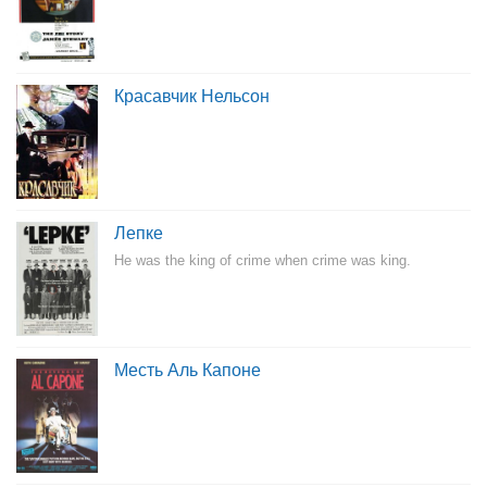
Красавчик Нельсон
Лепке
He was the king of crime when crime was king.
Месть Аль Капоне