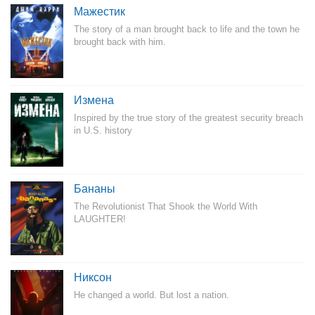
Мажестик
The story of a man brought back to life and the town he
brought back with him.
Измена
Inspired by the true story of the greatest security breach
in U.S. history
Бананы
The Revolutionist That Shook the World With
LAUGHTER!
Никсон
He changed a world. But lost a nation.