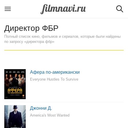
Директор ФБР
Полный список кино, фильмов и сериалов, которые были найдены
по запросу «директора фбр»
Афера по-американски
Everyone Hustles To Survive
Джонни Д.
America's Most Wanted