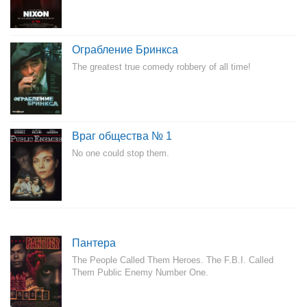
Ограбление Бринкса
The greatest true comedy robbery of all time!
Враг общества № 1
No one could stop them.
Пантера
The People Called Them Heroes. The F.B.I. Called
Them Public Enemy Number One.