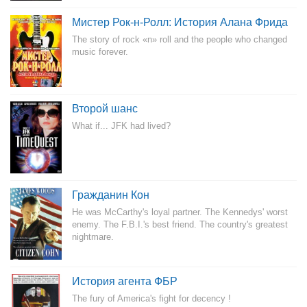
Мистер Рок-н-Ролл: История Алана Фрида
The story of rock «n» roll and the people who changed
music forever.
Второй шанс
What if... JFK had lived?
Гражданин Кон
He was McCarthy's loyal partner. The Kennedys' worst
enemy. The F.B.I.'s best friend. The country's greatest
nightmare.
История агента ФБР
The fury of America's fight for decency !