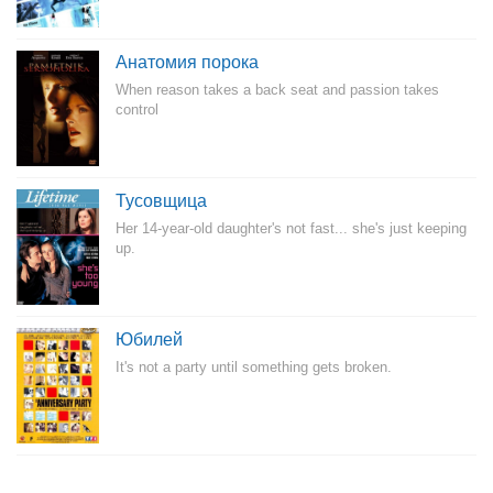
Анатомия порока
When reason takes a back seat and passion takes
control
Тусовщица
Her 14-year-old daughter's not fast... she's just keeping
up.
Юбилей
It's not a party until something gets broken.