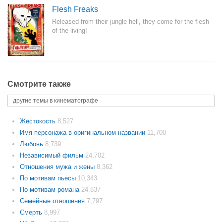
Flesh Freaks
Released from their jungle hell, they come for the flesh
of the living!
Смотрите также
другие темы в кинематографе
Жестокость
8,527
Имя персонажа в оригинальном названии
11,700
Любовь
8,739
Независимый фильм
24,702
Отношения мужа и жены
8,362
По мотивам пьесы
10,343
По мотивам романа
24,837
Семейные отношения
7,797
Смерть
8,997