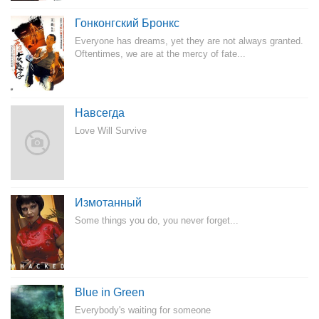
Гонконгский Бронкс
Everyone has dreams, yet they are not always granted.
Oftentimes, we are at the mercy of fate...
Навсегда
Love Will Survive
Измотанный
Some things you do, you never forget...
Blue in Green
Everybody's waiting for someone