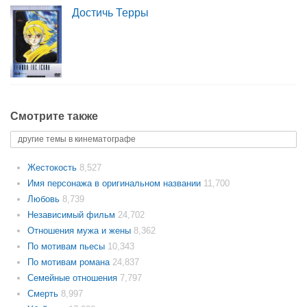
Достичь Терры
Смотрите также
другие темы в кинематографе
Жестокость
8,527
Имя персонажа в оригинальном названии
11,700
Любовь
8,739
Независимый фильм
24,702
Отношения мужа и жены
8,362
По мотивам пьесы
10,343
По мотивам романа
24,837
Семейные отношения
7,797
Смерть
8,997