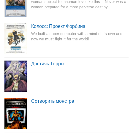
woman subject to inhuman love like this... Never was a
woman prepared for a more perverse destiny...
Колосс: Проект Форбина
We built a super computer with a mind of its own and
now we must fight it for the world!
Достичь Терры
Сотворить монстра